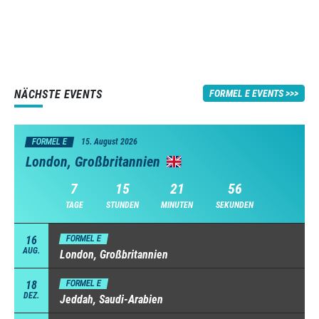
NÄCHSTE EVENTS
FORMEL E EVENTS
FORMEL E
15. August 2026
London, Großbritannien
7
15
21
56
TAGE
STUNDEN
MINUTEN
SEKUNDEN
16
FORMEL E
AUG.
London, Großbritannien
18
FORMEL E
DEZ.
Jeddah, Saudi-Arabien