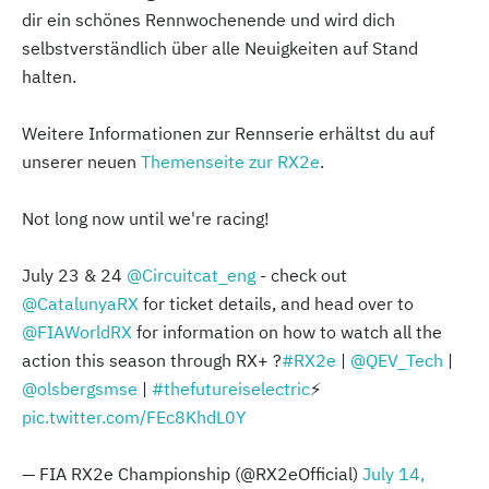
dir ein schönes Rennwochenende und wird dich
selbstverständlich über alle Neuigkeiten auf Stand
halten.
Weitere Informationen zur Rennserie erhältst du auf
unserer neuen
Themenseite zur RX2e
.
Not long now until we're racing!
July 23 & 24
@Circuitcat_eng
- check out
@CatalunyaRX
for ticket details, and head over to
@FIAWorldRX
for information on how to watch all the
action this season through RX+ ?
#RX2e
|
@QEV_Tech
|
@olsbergsmse
|
#thefutureiselectric
⚡️
pic.twitter.com/FEc8KhdL0Y
— FIA RX2e Championship (@RX2eOfficial)
July 14,