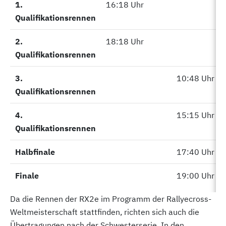
1.
1.
16:18 Uhr
Qualifikationsrennen
Qualifikationsrennen
2.
2.
18:18 Uhr
Qualifikationsrennen
Qualifikationsrennen
3.
3.
10:48 Uhr
Qualifikationsrennen
Qualifikationsrennen
4.
4.
15:15 Uhr
Qualifikationsrennen
Qualifikationsrennen
Halbfinale
Halbfinale
17:40 Uhr
Finale
Finale
19:00 Uhr
Da die Rennen der RX2e im Programm der Rallyecross-
Weltmeisterschaft stattfinden, richten sich auch die
Übertragungen nach der Schwesterserie. In den