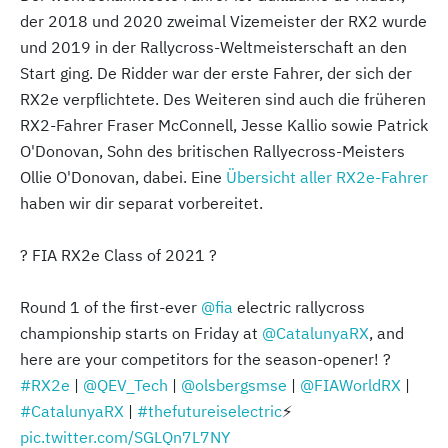
der 2018 und 2020 zweimal Vizemeister der RX2 wurde
und 2019 in der Rallycross-Weltmeisterschaft an den
Start ging. De Ridder war der erste Fahrer, der sich der
RX2e verpflichtete. Des Weiteren sind auch die früheren
RX2-Fahrer Fraser McConnell, Jesse Kallio sowie Patrick
O'Donovan, Sohn des britischen Rallyecross-Meisters
Ollie O'Donovan, dabei. Eine
Übersicht aller RX2e-Fahrer
haben wir dir separat vorbereitet.
? FIA RX2e Class of 2021 ?
Round 1 of the first-ever
@fia
electric rallycross
championship starts on Friday at
@CatalunyaRX
, and
here are your competitors for the season-opener! ?
#RX2e
|
@QEV_Tech
|
@olsbergsmse
|
@FIAWorldRX
|
#CatalunyaRX
|
#thefutureiselectric
⚡️
pic.twitter.com/SGLQn7L7NY