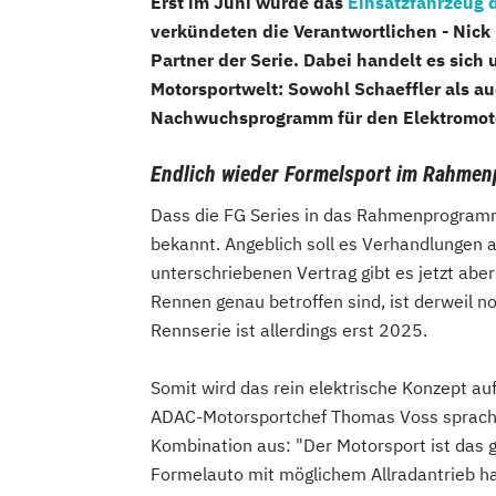
Erst im Juni wurde das
Einsatzfahrzeug d
verkündeten die Verantwortlichen - Nick 
Partner der Serie. Dabei handelt es sic
Motorsportwelt: Sowohl Schaeffler als a
Nachwuchsprogramm für den Elektromotors
Endlich wieder Formelsport im Rahme
Dass die FG Series in das Rahmenprogramm 
bekannt. Angeblich soll es Verhandlungen 
unterschriebenen Vertrag gibt es jetzt abe
Rennen genau betroffen sind, ist derweil noc
Rennserie ist allerdings erst 2025.
Somit wird das rein elektrische Konzept a
ADAC-Motorsportchef Thomas Voss sprach si
Kombination aus: "Der Motorsport ist das g
Formelauto mit möglichem Allradantrieb ha