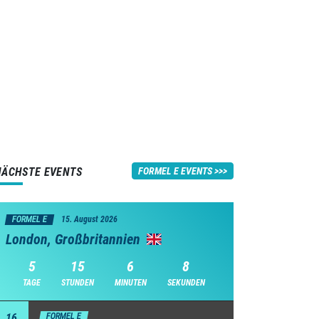
NÄCHSTE EVENTS
FORMEL E EVENTS
FORMEL E
15. August 2026
London, Großbritannien
5
15
6
7
TAGE
STUNDEN
MINUTEN
SEKUNDEN
16
FORMEL E