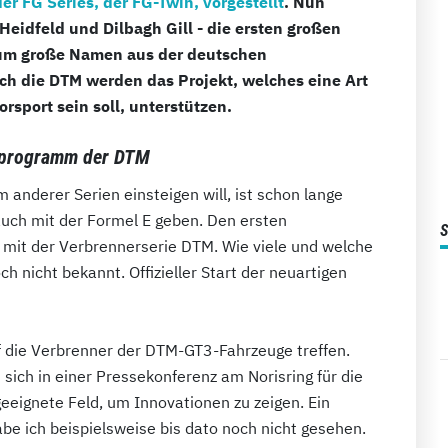
er FG Series, der FG-Twin, vorgestellt
. Nun
Heidfeld und Dilbagh Gill - die ersten großen
h um große Namen aus der deutschen
uch die DTM werden das Projekt, welches eine Art
port sein soll, unterstützen.
nprogramm der DTM
anderer Serien einsteigen will, ist schon lange
auch mit der Formel E geben. Den ersten
r mit der Verbrennerserie DTM. Wie viele und welche
h nicht bekannt. Offizieller Start der neuartigen
uf die Verbrenner der DTM-GT3-Fahrzeuge treffen.
ch in einer Pressekonferenz am Norisring für die
eeignete Feld, um Innovationen zu zeigen. Ein
be ich beispielsweise bis dato noch nicht gesehen.