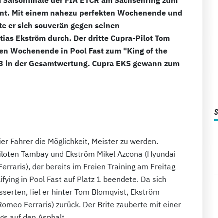
önt. Mit einem nahezu perfekten Wochenende und
te er sich souverän gegen seinen
ias Ekström durch. Der dritte Cupra-Pilot Tom
sen Wochenende in Pool Fast zum "King of the
 3 in der Gesamtwertung. Cupra EKS gewann zum
r Fahrer die Möglichkeit, Meister zu werden.
iloten Tambay und Ekström Mikel Azcona (Hyundai
raris), der bereits im Freien Training am Freitag
ifying in Pool Fast auf Platz 1 beendete. Da sich
sserten, fiel er hinter Tom Blomqvist, Ekström
Romeo Ferraris) zurück. Der Brite zauberte mit einer
gs auf den Asphalt.