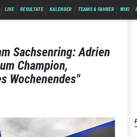
LIVE
RESULTATE
KALENDER
TEAMS & FAHRER
WIKI
am Sachsenring: Adrien
zum Champion,
des Wochenendes"