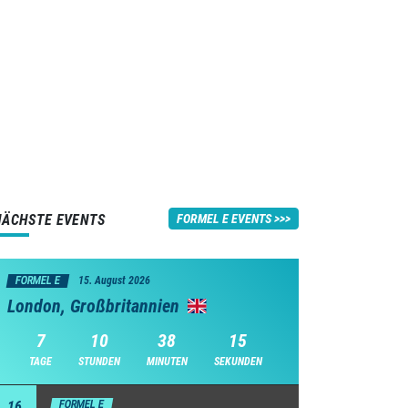
NÄCHSTE EVENTS
FORMEL E EVENTS
FORMEL E
15. August 2026
London, Großbritannien
7
10
38
14
TAGE
STUNDEN
MINUTEN
SEKUNDEN
16
FORMEL E