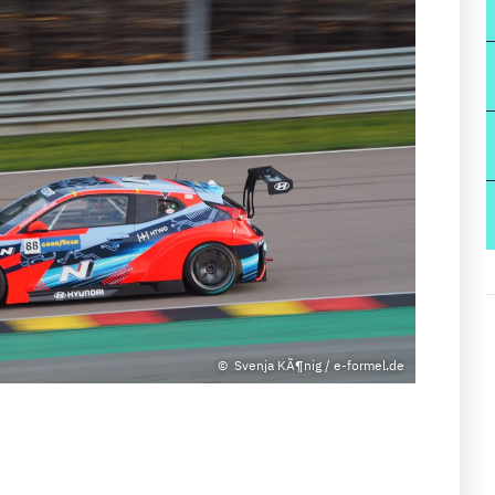
Svenja KÃ¶nig / e-formel.de