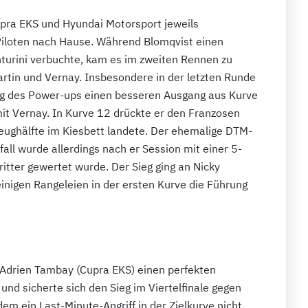
Cupra EKS und Hyundai Motorsport jeweils
iloten nach Hause. Während Blomqvist einen
turini verbuchte, kam es im zweiten Rennen zu
in und Vernay. Insbesondere in der letzten Runde
ung des Power-ups einen besseren Ausgang aus Kurve
mit Vernay. In Kurve 12 drückte er den Franzosen
zeughälfte im Kiesbett landete. Der ehemalige DTM-
rfall wurde allerdings nach er Session mit einer 5-
itter gewertet wurde. Der Sieg ging an Nicky
inigen Rangeleien in der ersten Kurve die Führung
 Adrien Tambay (Cupra EKS) einen perfekten
nd sicherte sich den Sieg im Viertelfinale gegen
em ein Last-Minute-Angriff in der Zielkurve nicht