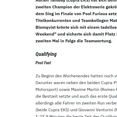
zweiten Champion der Elektroserie gekr
dem Sieg im Finale von Pool Furious setz
Titelkonkurrenten und Teamkollegen Matt
Blomqvist krönte sich mit einem tadello
Weekend" und sicherte sich damit Platz
zweiten Mal in Folge die Teamwertung.
Qualifying
Pool Fast
Zu Beginn des Wochenendes hatten noch vie
Darunter waren neben den beiden Cupra-P
Motorsport) sowie Maxime Martin (Romeo Fer
die Bestzeit setzte und auch das erste Qual
allerdings alle Fahrer im zweiten Run verbe
(beide Cupra EKS) und Giovanni Venturini (
1:27.9 Minuten die beste Zeit des Qualifyin