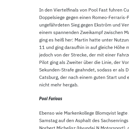
In den Viertelfinals von Pool Fast fuhren 
Doppelsiege gegen einen Romeo-Ferraris-P
ungefährdeten Sieg gegen Ekström und Ven
einem spannenden Zweikampf zwischen Mart
ging es heiß her: Martin hatte unter Nutz
11 und ging daraufhin in auf gleiche Höhe 
jedoch von der Strecke, der mit einer Fahr
Pilot ging als Zweiter über die Linie, der Vo
Sekunden-Strafe geahndet, sodass er als Dr
Catsburg, der nach einem guten Start und e
nicht mehr hergab.
Pool Furious
Ebenso wie Markenkollege Blomqvist legte
Samstag auf den Asphalt des Sachsenrings u
Norbert Michelisz (Hyundai N Motorsport), d