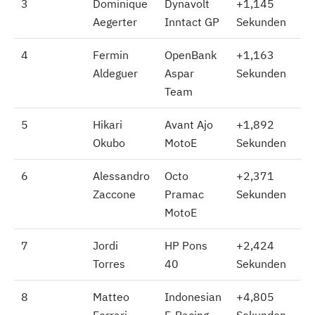
3
3
Dominique
Dynavolt
+1,145
Aegerter
Inntact GP
Sekunden
4
4
Fermin
OpenBank
+1,163
Aldeguer
Aspar
Sekunden
Team
5
5
Hikari
Avant Ajo
+1,892
Okubo
MotoE
Sekunden
6
6
Alessandro
Octo
+2,371
Zaccone
Pramac
Sekunden
MotoE
7
7
Jordi
HP Pons
+2,424
Torres
40
Sekunden
8
8
Matteo
Indonesian
+4,805