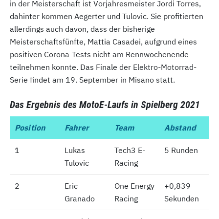
in der Meisterschaft ist Vorjahresmeister Jordi Torres,
dahinter kommen Aegerter und Tulovic. Sie profitierten
allerdings auch davon, dass der bisherige
Meisterschaftsfünfte, Mattia Casadei, aufgrund eines
positiven Corona-Tests nicht am Rennwochenende
teilnehmen konnte. Das Finale der Elektro-Motorrad-
Serie findet am 19. September in Misano statt.
Das Ergebnis des MotoE-Laufs in Spielberg 2021
Position
Position
Fahrer
Team
Abstand
1
1
Lukas
Tech3 E-
5 Runden
Tulovic
Racing
2
2
Eric
One Energy
+0,839
Granado
Racing
Sekunden