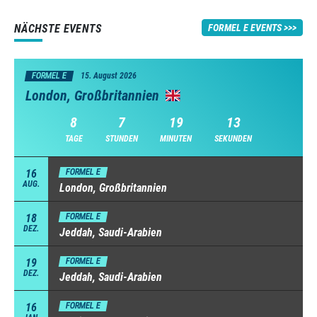
NÄCHSTE EVENTS
FORMEL E EVENTS
FORMEL E
15. August 2026
London, Großbritannien
8
7
19
12
TAGE
STUNDEN
MINUTEN
SEKUNDEN
16
FORMEL E
AUG.
London, Großbritannien
18
FORMEL E
DEZ.
Jeddah, Saudi-Arabien
19
FORMEL E
DEZ.
Jeddah, Saudi-Arabien
16
FORMEL E