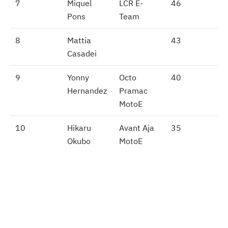
7
7
Miquel
LCR E-
46
Pons
Team
8
8
Mattia
43
Casadei
9
9
Yonny
Octo
40
Hernandez
Pramac
MotoE
10
10
Hikaru
Avant Aja
35
Okubo
MotoE