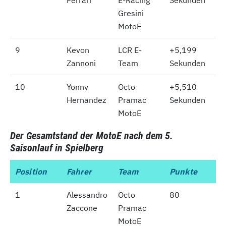
Ferrari
E-Racing
Sekunden
Gresini
MotoE
9
9
Kevon
LCR E-
+5,199
Zannoni
Team
Sekunden
10
10
Yonny
Octo
+5,510
Hernandez
Pramac
Sekunden
MotoE
Der Gesamtstand der MotoE nach dem 5.
Saisonlauf in Spielberg
Position
Position
Fahrer
Team
Punkte
1
1
Alessandro
Octo
80
Zaccone
Pramac
MotoE