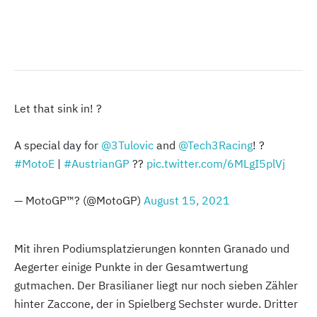
Let that sink in! ?
A special day for
@3Tulovic
and
@Tech3Racing
! ?
#MotoE
|
#AustrianGP
??
pic.twitter.com/6MLgI5plVj
— MotoGP™? (@MotoGP)
August 15, 2021
Mit ihren Podiumsplatzierungen konnten Granado und
Aegerter einige Punkte in der Gesamtwertung
gutmachen. Der Brasilianer liegt nur noch sieben Zähler
hinter Zaccone, der in Spielberg Sechster wurde. Dritter