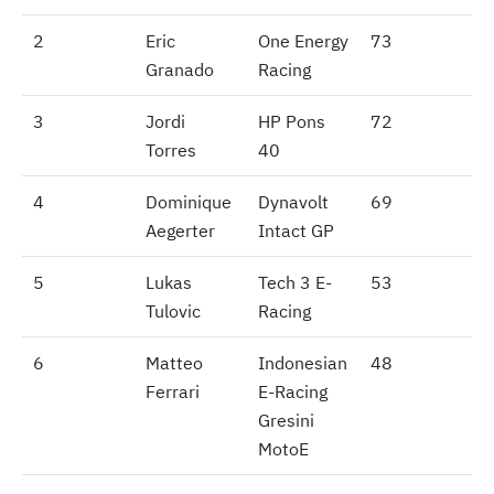
2
2
Eric
One Energy
73
Granado
Racing
3
3
Jordi
HP Pons
72
Torres
40
4
4
Dominique
Dynavolt
69
Aegerter
Intact GP
5
5
Lukas
Tech 3 E-
53
Tulovic
Racing
6
6
Matteo
Indonesian
48
Ferrari
E-Racing
Gresini
MotoE