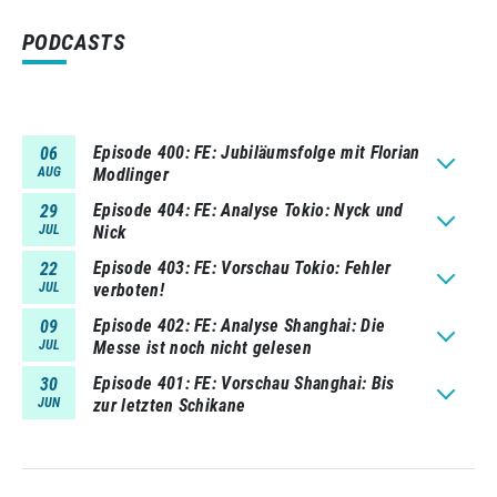
PODCASTS
Episode 400
FE: Jubiläumsfolge mit Florian
06
AUG
Modlinger
Episode 404
FE: Analyse Tokio: Nyck und
29
JUL
Nick
Episode 403
FE: Vorschau Tokio: Fehler
22
JUL
verboten!
Episode 402
FE: Analyse Shanghai: Die
09
JUL
Messe ist noch nicht gelesen
Episode 401
FE: Vorschau Shanghai: Bis
30
JUN
zur letzten Schikane