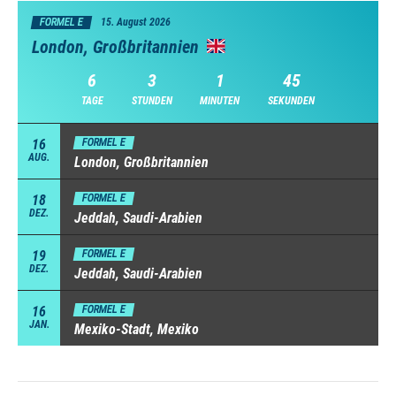
FORMEL E
15. August 2026
London, Großbritannien
6
3
1
44
TAGE
STUNDEN
MINUTEN
SEKUNDEN
16
FORMEL E
AUG.
London, Großbritannien
18
FORMEL E
DEZ.
Jeddah, Saudi-Arabien
19
FORMEL E
DEZ.
Jeddah, Saudi-Arabien
16
FORMEL E
JAN.
Mexiko-Stadt, Mexiko