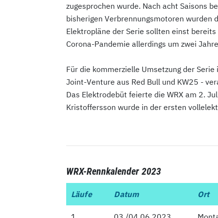
zugesprochen wurde. Nach acht Saisons beg
bisherigen Verbrennungsmotoren wurden dur
Elektropläne der Serie sollten einst bere
Corona-Pandemie allerdings um zwei Jahre
Für die kommerzielle Umsetzung der Serie 
Joint-Venture aus Red Bull und KW25 - ver
Das Elektrodebüt feierte die WRX am 2. Ju
Kristoffersson wurde in der ersten vollelek
WRX-Rennkalender 2023
Läufe
Läufe
Datum
Ort
1
1
03./04.06.2023
Monta