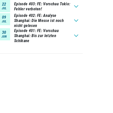
Episode 403
FE: Vorschau Tokio:
22
JUL
Fehler verboten!
Episode 402
FE: Analyse
09
Shanghai: Die Messe ist noch
JUL
nicht gelesen
nkte
Episode 401
FE: Vorschau
30
Shanghai: Bis zur letzten
JUN
69
Schikane
42
38
35
33
31
30