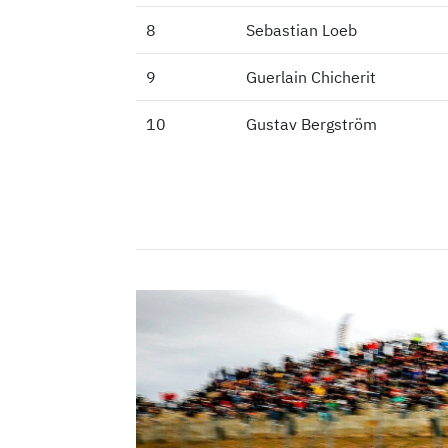
8
8
Sebastian Loeb
9
9
Guerlain Chicherit
10
10
Gustav Bergström