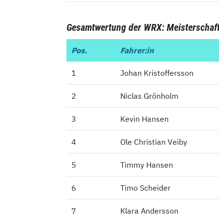
Gesamtwertung der WRX: Meisterschaf
Pos.
Pos.
Fahrer:in
1
1
Johan Kristoffersson
2
2
Niclas Grönholm
3
3
Kevin Hansen
4
4
Ole Christian Veiby
5
5
Timmy Hansen
6
6
Timo Scheider
7
7
Klara Andersson