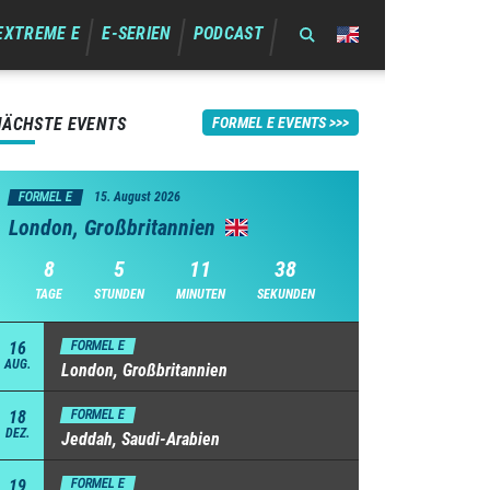
EXTREME E
E-SERIEN
PODCAST
NÄCHSTE EVENTS
FORMEL E EVENTS
FORMEL E
15. August 2026
London, Großbritannien
8
5
11
37
TAGE
STUNDEN
MINUTEN
SEKUNDEN
16
FORMEL E
AUG.
London, Großbritannien
18
FORMEL E
DEZ.
Jeddah, Saudi-Arabien
19
FORMEL E