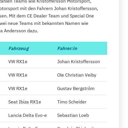
zählen Teams wie Kristoffersson Motorsport,
otorsport mit den Fahrern Johan Kristoffersson,
en. Mit dem CE Dealer Team und Special One
 zwei neue Teams mit bekannten Namen wie
ra Andersson dazu.
Fahrzeug
Fahrer:in
VW RX1e
Johan Kristoffersson
VW RX1e
Ole Christian Veiby
VW RX1e
Gustav Bergström
Seat Ibiza RX1e
Timo Scheider
Lancia Delta Evo-e
Sebastian Loeb