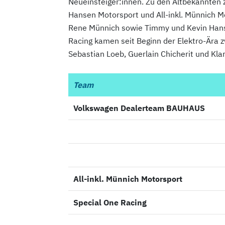
Neueinsteiger:innen. Zu den Altbekannten 
Hansen Motorsport und All-inkl. Münnich M
Rene Münnich sowie Timmy und Kevin Hans
Racing kamen seit Beginn der Elektro-Ära
Sebastian Loeb, Guerlain Chicherit und Kla
Team
Team
Volkswagen Dealerteam BAUHAUS
Volkswagen Dealerteam BAUHAUS
All-inkl. Münnich Motorsport
All-inkl. Münnich Motorsport
Special One Racing
Special One Racing