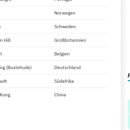
Norwegen
s
Schweden
n Hill
Großbritannien
t
Belgien
ing (Buxtehude)
Deutschland
adt
Südafrika
 Kong
China