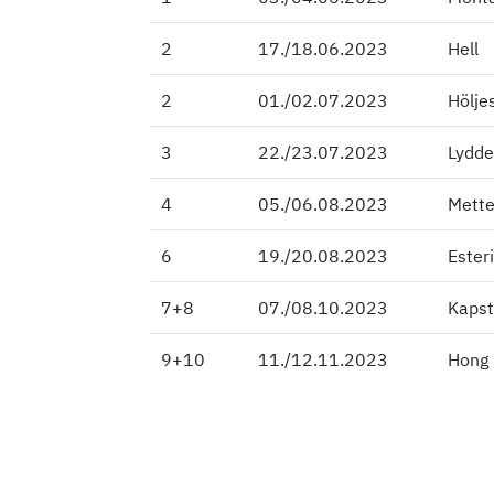
2
2
17./18.06.2023
Hell
2
2
01./02.07.2023
Hölje
3
3
22./23.07.2023
Lydde
4
4
05./06.08.2023
Mette
6
6
19./20.08.2023
Ester
7+8
7+8
07./08.10.2023
Kapst
9+10
9+10
11./12.11.2023
Hong