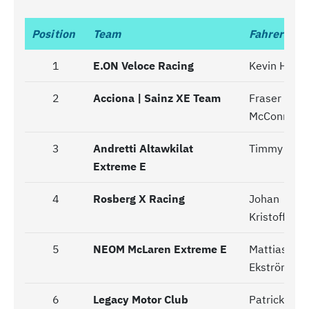
Position
Position
Team
Fahrer
1
1
E.ON Veloce Racing
Kevin Hans
2
2
Acciona | Sainz XE Team
Fraser
McConnell
3
3
Andretti Altawkilat
Timmy Han
Extreme E
4
4
Rosberg X Racing
Johan
Kristoffers
5
5
NEOM McLaren Extreme E
Mattias
Ekström
6
6
Legacy Motor Club
Patrick