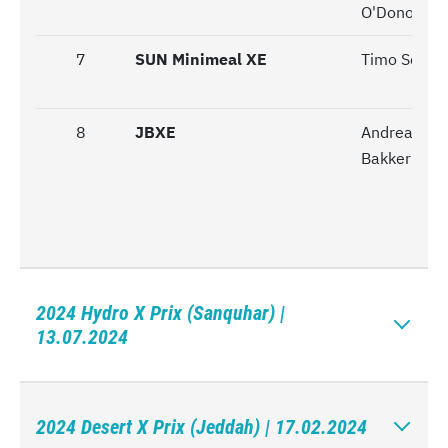
O'Donovan
7
7
SUN Minimeal XE
Timo Schei
8
8
JBXE
Andreas
Bakkerud
2024 Hydro X Prix (Sanquhar) |
13.07.2024
2024 Desert X Prix (Jeddah) | 17.02.2024