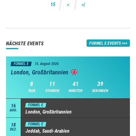
15
NÄCHSTE EVENTS
FORMEL E EVENTS
FORMEL E
15. August 2026
London, Großbritannien
8
11
41
37
TAGE
STUNDEN
MINUTEN
SEKUNDEN
16
FORMEL E
AUG.
London, Großbritannien
18
FORMEL E
DEZ.
Jeddah, Saudi-Arabien