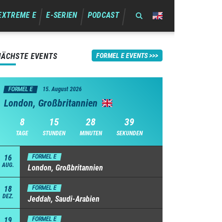
EXTREME E
E-SERIEN
PODCAST
NÄCHSTE EVENTS
FORMEL E EVENTS
FORMEL E
15. August 2026
London, Großbritannien
8
15
28
38
TAGE
STUNDEN
MINUTEN
SEKUNDEN
16
FORMEL E
AUG.
London, Großbritannien
18
FORMEL E
DEZ.
Jeddah, Saudi-Arabien
19
FORMEL E