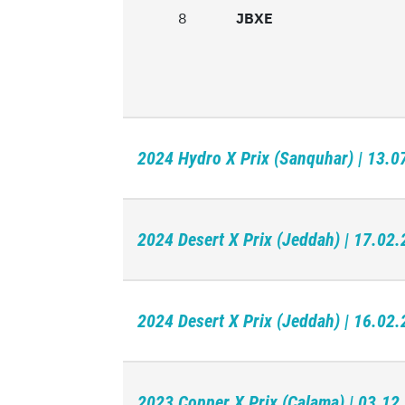
8
8
JBXE
2024 Hydro X Prix (Sanquhar) | 13.0
2024 Desert X Prix (Jeddah) | 17.02
2024 Desert X Prix (Jeddah) | 16.02
2023 Copper X Prix (Calama) | 03.12