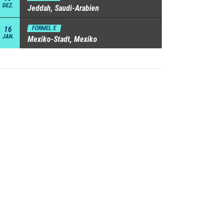
DEZ.
Jeddah, Saudi-Arabien
16
FORMEL E
JAN.
Mexiko-Stadt, Mexiko
Fahrerin
Punkte
Molly Taylor
25
Laia Sanz
21
Catie Munnings
15
Mikaela Ahlin-Kottulinsky
13
Cristina Gutierrez
12
Gray Leadbetter
9
Klara Andersson
6