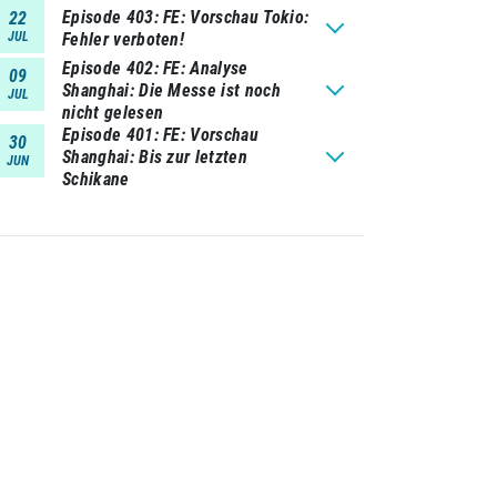
Episode 403
FE: Vorschau Tokio:
22
JUL
Fehler verboten!
Episode 402
FE: Analyse
09
Shanghai: Die Messe ist noch
JUL
nicht gelesen
Episode 401
FE: Vorschau
30
Shanghai: Bis zur letzten
JUN
Schikane