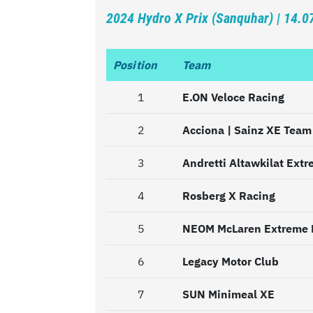
2024 Hydro X Prix (Sanquhar) | 14.0
Position
Position
Team
1
1
E.ON Veloce Racing
2
2
Acciona | Sainz XE Team
3
3
Andretti Altawkilat Ext
4
4
Rosberg X Racing
5
5
NEOM McLaren Extreme 
6
6
Legacy Motor Club
7
7
SUN Minimeal XE