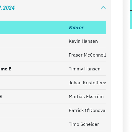
7.2024
Fahrer
Kevin Hansen
Fraser McConnell
reme E
Timmy Hansen
Johan Kristoffersson
E
Mattias Ekström
Patrick O'Donovan
Timo Scheider