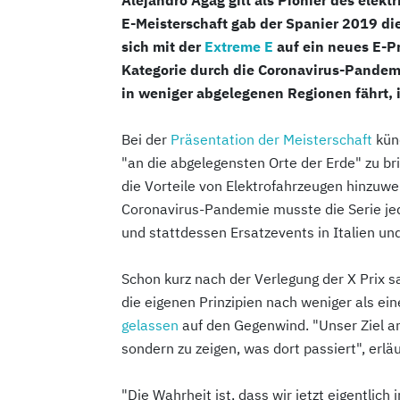
E-Meisterschaft gab der Spanier 2019 di
sich mit der
Extreme E
auf ein neues E-Pr
Kategorie durch die Coronavirus-Pandem
in weniger abgelegenen Regionen fährt, i
Bei der
Präsentation der Meisterschaft
künd
"an die abgelegensten Orte der Erde" zu br
die Vorteile von Elektrofahrzeugen hinzuw
Coronavirus-Pandemie musste die Serie j
und stattdessen Ersatzevents in Italien un
Schon kurz nach der Verlegung der X Prix sah
die eigenen Prinzipien nach weniger als ei
gelassen
auf den Gegenwind. "Unser Ziel an
sondern zu zeigen, was dort passiert", erläu
"Die Wahrheit ist, dass wir jetzt eigentlich