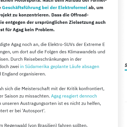
e
Geschäftsführung bei der Elektroformel
ab, um
ojekt zu konzentrieren. Dass die Offroad-
ie entgegen der ursprünglichen Zielsetzung auch
st für Agag kein Problem.
igte Agag noch an, die Elektro-SUVs der Extreme E
ingen, um dort auf die Folgen des Klimawandels und
eisen. Durch Reisebeschränkungen in der
edoch zwei
in Südamerika geplante Läufe absagen
d England organisieren.
 sich die Meisterschaft mit der Kritik konfrontiert,
ner Saison zu missachten.
Agag reagiert dennoch
 unseren Austragungsorten ist es nicht zu helfen,
tert er bei 'Autosport'.
 im Regenwald (von Brasilien) fahren sollten.