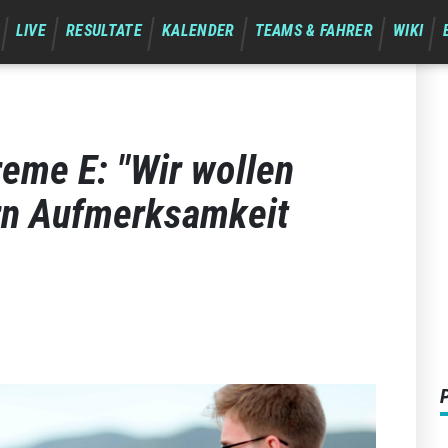
LIVE
RESULTATE
KALENDER
TEAMS & FAHRER
WIKI
reme E: "Wir wollen
ern Aufmerksamkeit