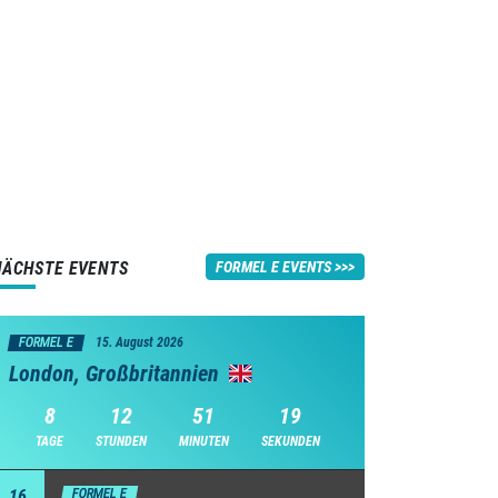
NÄCHSTE EVENTS
FORMEL E EVENTS
FORMEL E
15. August 2026
London, Großbritannien
8
12
51
18
TAGE
STUNDEN
MINUTEN
SEKUNDEN
16
FORMEL E