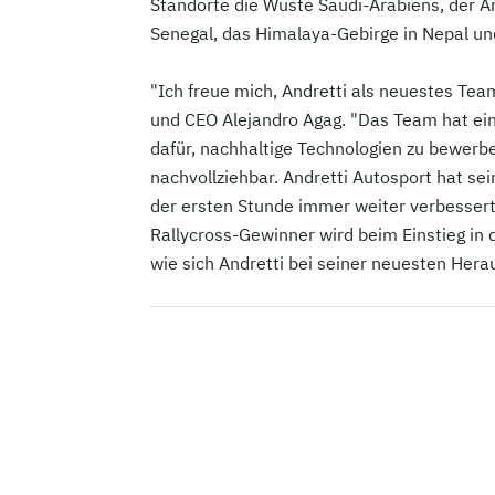
Standorte die Wüste Saudi-Arabiens, der A
Senegal, das Himalaya-Gebirge in Nepal un
"Ich freue mich, Andretti als neuestes Tea
und CEO Alejandro Agag. "Das Team hat ei
dafür, nachhaltige Technologien zu bewerbe
nachvollziehbar. Andretti Autosport hat se
der ersten Stunde immer weiter verbessert
Rallycross-Gewinner wird beim Einstieg in d
wie sich Andretti bei seiner neuesten Hera