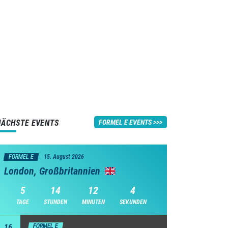
NÄCHSTE EVENTS
FORMEL E EVENTS
FORMEL E
15. August 2026
London, Großbritannien
5
14
12
3
TAGE
STUNDEN
MINUTEN
SEKUNDEN
16
FORMEL E