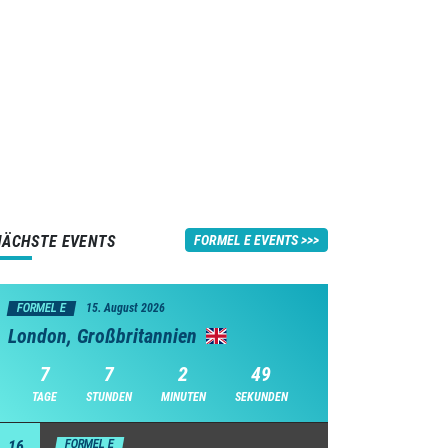
NÄCHSTE EVENTS
FORMEL E EVENTS
FORMEL E
15. August 2026
London, Großbritannien
7
7
2
48
TAGE
STUNDEN
MINUTEN
SEKUNDEN
16
FORMEL E