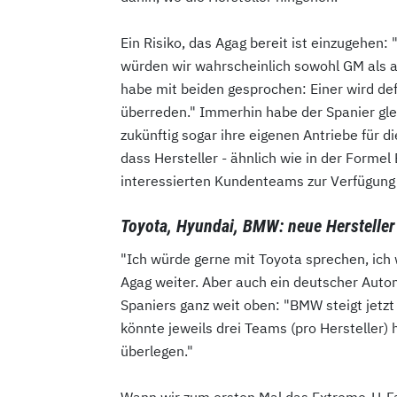
Ein Risiko, das Agag bereit ist einzugehen:
würden wir wahrscheinlich sowohl GM als au
habe mit beiden gesprochen: Einer wird defi
überreden." Immerhin habe der Spanier gleic
zukünftig sogar ihre eigenen Antriebe für d
dass Hersteller - ähnlich wie in der Formel 
interessierten Kundenteams zur Verfügung
Toyota, Hyundai, BMW: neue Hersteller
"Ich würde gerne mit Toyota sprechen, ich
Agag weiter. Aber auch ein deutscher Automo
Spaniers ganz weit oben: "BMW steigt jetzt
könnte jeweils drei Teams (pro Hersteller) 
überlegen."
Wann wir zum ersten Mal das Extreme-H-Fah