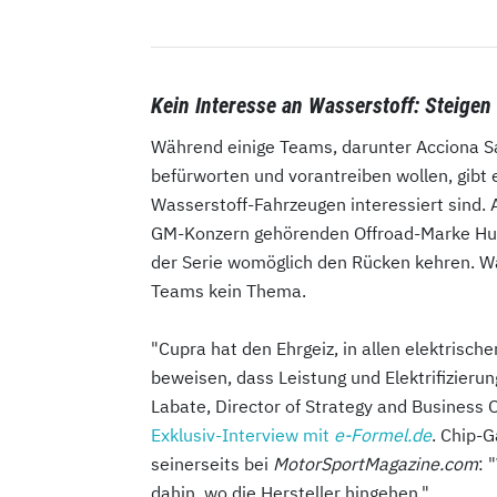
Kein Interesse an Wasserstoff: Steige
Während einige Teams, darunter Acciona Sa
befürworten und vorantreiben wollen, gibt e
Wasserstoff-Fahrzeugen interessiert sind.
GM-Konzern gehörenden Offroad-Marke Hum
der Serie womöglich den Rücken kehren. Was
Teams kein Thema.
"Cupra hat den Ehrgeiz, in allen elektrisc
beweisen, dass Leistung und Elektrifizier
Labate, Director of Strategy and Business 
Exklusiv-Interview mit
e-Formel.de
. Chip-
seinerseits bei
MotorSportMagazine.com
: 
dahin, wo die Hersteller hingehen."