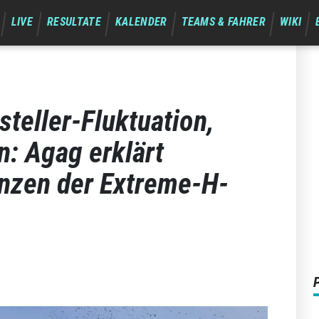
LIVE
RESULTATE
KALENDER
TEAMS & FAHRER
WIKI
teller-Fluktuation,
: Agag erklärt
nzen der Extreme-H-