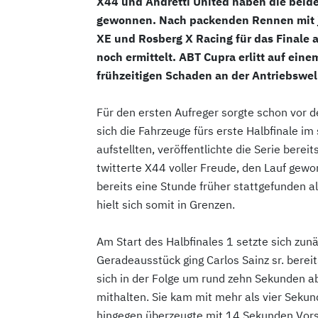
X44 und Andretti United haben die beide
gewonnen. Nach packenden Rennen mit je
XE und Rosberg X Racing für das Finale 
noch ermittelt. ABT Cupra erlitt auf ein
frühzeitigen Schaden an der Antriebswel
Für den ersten Aufreger sorgte schon vor 
sich die Fahrzeuge fürs erste Halbfinale im
aufstellten, veröffentlichte die Serie berei
twitterte X44 voller Freude, den Lauf gew
bereits eine Stunde früher stattgefunden a
hielt sich somit in Grenzen.
Am Start des Halbfinales 1 setzte sich zu
Geradeausstück ging Carlos Sainz sr. bereit
sich in der Folge um rund zehn Sekunden ab
mithalten. Sie kam mit mehr als vier Sekun
hingegen überzeugte mit 14 Sekunden Vor