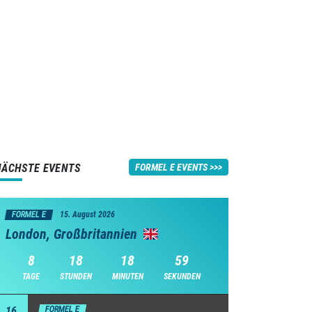
NÄCHSTE EVENTS
FORMEL E EVENTS
FORMEL E
15. August 2026
London, Großbritannien
8
18
18
58
TAGE
STUNDEN
MINUTEN
SEKUNDEN
16
FORMEL E