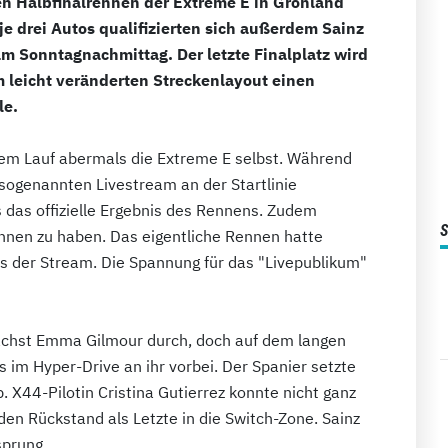
n Halbfinalrennen der Extreme E in Grönland
 drei Autos qualifizierten sich außerdem Sainz
am Sonntagnachmittag. Der letzte Finalplatz wird
em leicht veränderten Streckenlayout einen
le.
dem Lauf abermals die Extreme E selbst. Während
 sogenannten Livestream an der Startlinie
ts das offizielle Ergebnis des Rennens. Zudem
onnen zu haben. Das eigentliche Rennen hatte
ls der Stream. Die Spannung für das "Livepublikum"
nächst Emma Gilmour durch, doch auf dem langen
s im Hyper-Drive an ihr vorbei. Der Spanier setzte
. X44-Pilotin Cristina Gutierrez konnte nicht ganz
den Rückstand als Letzte in die Switch-Zone. Sainz
sprung.