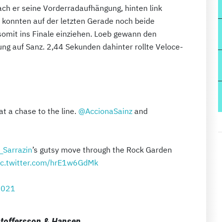
ach er seine Vorderradaufhängung, hinten link
h konnten auf der letzten Gerade noch beide
omit ins Finale einziehen. Loeb gewann den
g auf Sanz. 2,44 Sekunden dahinter rollte Veloce-
t a chase to the line.
@AccionaSainz
and
Sarrazin
’s gutsy move through the Rock Garden
ic.twitter.com/hrE1w6GdMk
2021
stoffersson & Hansen