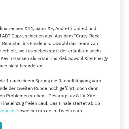
bfinalrennen X44, Sainz XE, Andretti United und
nd ABT Cupra schieden aus. Aus dem "Crazy-Race"
r Rennstall ins Finale ein. Obwohl das Team von
erhielt, weil es sieben statt der erlaubten sechs
Kevin Hansen als Erster ins Ziel. Sowohl Xite Energy
ace nicht beendeten.
nde 1 nach einem Sprung die Radaufhängung vorn
 Ende der zweiten Runde noch geführt, doch dann
hen Problemen stehen - Gesamtplatz 8 für Xite
inaleinzug freien Lauf. Das Finale startet ab 16
veticker
sowie bei ran.de im Livestream.