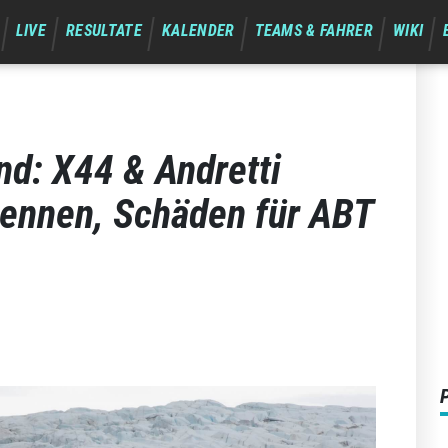
LIVE
RESULTATE
KALENDER
TEAMS & FAHRER
WIKI
nd: X44 & Andretti
rennen, Schäden für ABT