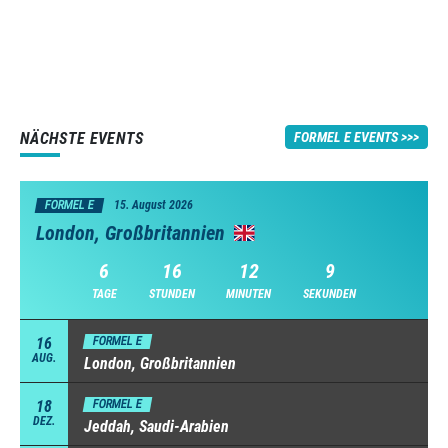
NÄCHSTE EVENTS
FORMEL E EVENTS
FORMEL E
15. August 2026
London, Großbritannien
6
16
12
8
TAGE
STUNDEN
MINUTEN
SEKUNDEN
16
FORMEL E
AUG.
London, Großbritannien
18
FORMEL E
DEZ.
Jeddah, Saudi-Arabien