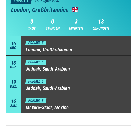
FORMEL E
15. August 2026
London, Großbritannien
8
0
3
12
TAGE
STUNDEN
MINUTEN
SEKUNDEN
16
FORMEL E
AUG.
London, Großbritannien
18
FORMEL E
DEZ.
Jeddah, Saudi-Arabien
19
FORMEL E
DEZ.
Jeddah, Saudi-Arabien
16
FORMEL E
JAN.
Mexiko-Stadt, Mexiko