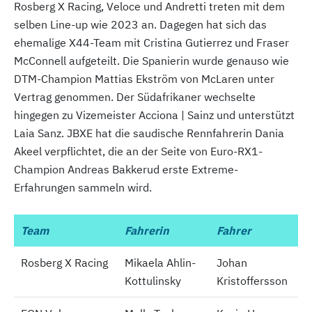
Rosberg X Racing, Veloce und Andretti treten mit dem
selben Line-up wie 2023 an. Dagegen hat sich das
ehemalige X44-Team mit Cristina Gutierrez und Fraser
McConnell aufgeteilt. Die Spanierin wurde genauso wie
DTM-Champion Mattias Ekström von McLaren unter
Vertrag genommen. Der Südafrikaner wechselte
hingegen zu Vizemeister Acciona | Sainz und unterstützt
Laia Sanz. JBXE hat die saudische Rennfahrerin Dania
Akeel verpflichtet, die an der Seite von Euro-RX1-
Champion Andreas Bakkerud erste Extreme-
Erfahrungen sammeln wird.
Team
Team
Fahrerin
Fahrer
Rosberg X Racing
Rosberg X Racing
Mikaela Ahlin-
Johan
Kottulinsky
Kristoffersson