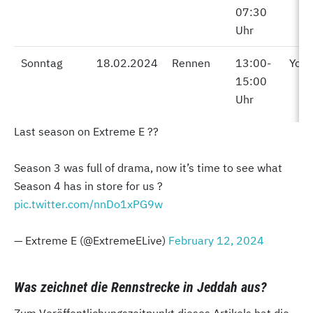
07:30
Uhr
Sonntag
Sonntag
18.02.2024
Rennen
13:00-
You
15:00
Uhr
Last season on Extreme E ??
Season 3 was full of drama, now it’s time to see what
Season 4 has in store for us ?
pic.twitter.com/nnDo1xPG9w
— Extreme E (@ExtremeELive)
February 12, 2024
Was zeichnet die Rennstrecke in Jeddah aus?
Zum Veröffentlichungszeitpunkt dieses Artikels hat die