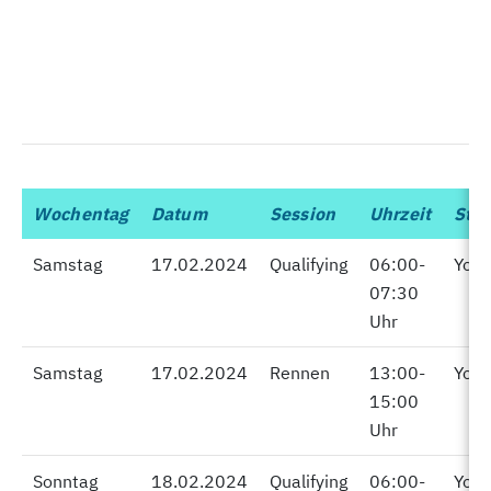
Wochentag
Wochentag
Datum
Session
Uhrzeit
Str
Samstag
Samstag
17.02.2024
Qualifying
06:00-
You
07:30
Uhr
Samstag
Samstag
17.02.2024
Rennen
13:00-
You
15:00
Uhr
Sonntag
Sonntag
18.02.2024
Qualifying
06:00-
You