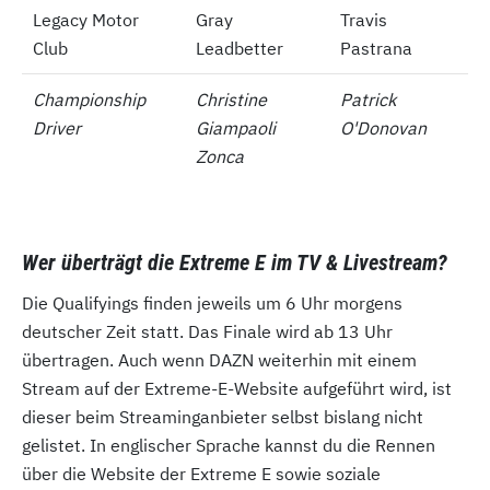
Legacy Motor
Legacy Motor
Gray
Travis
Club
Club
Leadbetter
Pastrana
Championship
Championship
Christine
Patrick
Driver
Driver
Giampaoli
O'Donovan
Zonca
Wer überträgt die Extreme E im TV & Livestream?
Die Qualifyings finden jeweils um 6 Uhr morgens
deutscher Zeit statt. Das Finale wird ab 13 Uhr
übertragen. Auch wenn DAZN weiterhin mit einem
Stream auf der Extreme-E-Website aufgeführt wird, ist
dieser beim Streaminganbieter selbst bislang nicht
gelistet. In englischer Sprache kannst du die Rennen
über die Website der Extreme E sowie soziale