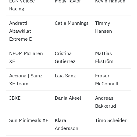
EON Veloce
EON Veloce
Molly Taylor
Kevin Hansen
Racing
Racing
Andretti
Andretti
Catie Munnings
Timmy
Altawkilat
Altawkilat
Hansen
Extreme E
Extreme E
NEOM McLaren
NEOM McLaren
Cristina
Mattias
XE
XE
Gutierrez
Ekström
Acciona | Sainz
Acciona | Sainz
Laia Sanz
Fraser
XE Team
XE Team
McConnell
JBXE
JBXE
Dania Akeel
Andreas
Bakkerud
Sun Minimeals XE
Sun Minimeals XE
Klara
Timo Scheider
Andersson