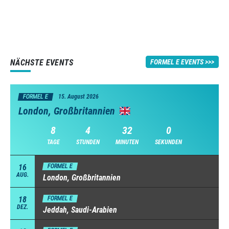
NÄCHSTE EVENTS
FORMEL E EVENTS
FORMEL E
15. August 2026
London, Großbritannien
8
4
31
59
TAGE
STUNDEN
MINUTEN
SEKUNDEN
16
FORMEL E
AUG.
London, Großbritannien
18
FORMEL E
DEZ.
Jeddah, Saudi-Arabien