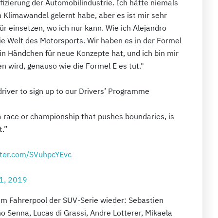
fizierung der Automobilindustrie. Ich hätte niemals
 Klimawandel gelernt habe, aber es ist mir sehr
r einsetzen, wo ich nur kann. Wie ich Alejandro
ie Welt des Motorsports. Wir haben es in der Formel
in Händchen für neue Konzepte hat, und ich bin mir
n wird, genauso wie die Formel E es tut."
 driver to sign up to our Drivers’ Programme
a race or championship that pushes boundaries, is
t.”
itter.com/SVuhpcYEvc
1, 2019
im Fahrerpool der SUV-Serie wieder: Sebastien
o Senna, Lucas di Grassi, Andre Lotterer, Mikaela