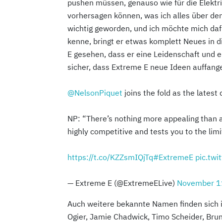
pushen müssen, genauso wie für die Elektri
vorhersagen können, was ich alles über den
wichtig geworden, und ich möchte mich dafü
kenne, bringt er etwas komplett Neues in d
E gesehen, dass er eine Leidenschaft und e
sicher, dass Extreme E neue Ideen auffange
@NelsonPiquet
joins the fold as the latest
NP: “There’s nothing more appealing than 
highly competitive and tests you to the limi
https://t.co/KZZsmIQjTq
#ExtremeE
pic.tw
— Extreme E (@ExtremeELive)
November 1
Auch weitere bekannte Namen finden sich 
Ogier, Jamie Chadwick, Timo Scheider, Brun