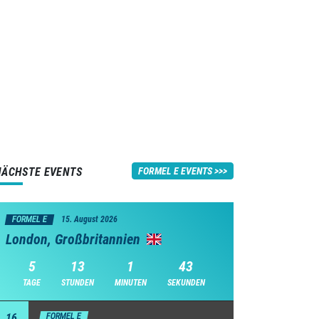
NÄCHSTE EVENTS
FORMEL E EVENTS
FORMEL E
15. August 2026
London, Großbritannien
5
13
1
42
TAGE
STUNDEN
MINUTEN
SEKUNDEN
16
FORMEL E