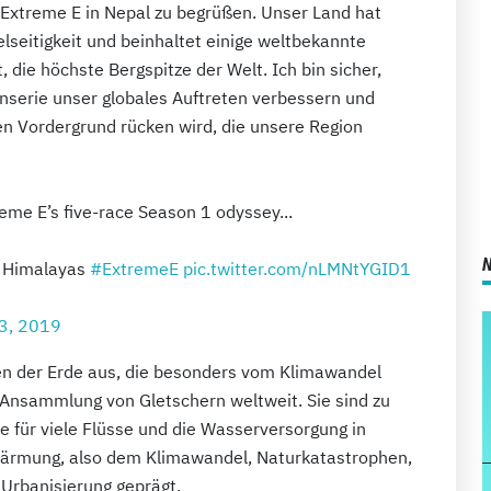
, Extreme E in Nepal zu begrüßen. Unser Land hat
ielseitigkeit und beinhaltet einige weltbekannte
die höchste Bergspitze der Welt. Ich bin sicher,
nserie unser globales Auftreten verbessern und
den Vordergrund rücken wird, die unsere Region
eme E’s five-race Season 1 odyssey...
ar Himalayas
#ExtremeE
pic.twitter.com/nLMNtYGID1
3, 2019
en der Erde aus, die besonders vom Klimawandel
e Ansammlung von Gletschern weltweit. Sie sind zu
lle für viele Flüsse und die Wasserversorgung in
rwärmung, also dem Klimawandel, Naturkatastrophen,
Urbanisierung geprägt.