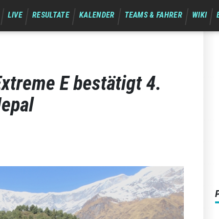
LIVE
RESULTATE
KALENDER
TEAMS & FAHRER
WIKI
xtreme E bestätigt 4.
Nepal