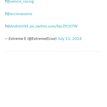
?
@veloce_racing
?
@accionasainz
?
@AndrettiXE
pic.twitter.com/hprZlY3I7W
— Extreme E (@ExtremeELive)
July 13, 2024