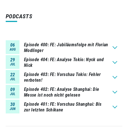
PODCASTS
Episode 400
FE: Jubiläumsfolge mit Florian
06
AUG
Modlinger
Episode 404
FE: Analyse Tokio: Nyck und
29
JUL
Nick
Episode 403
FE: Vorschau Tokio: Fehler
22
JUL
verboten!
Episode 402
FE: Analyse Shanghai: Die
09
JUL
Messe ist noch nicht gelesen
Episode 401
FE: Vorschau Shanghai: Bis
30
JUN
zur letzten Schikane