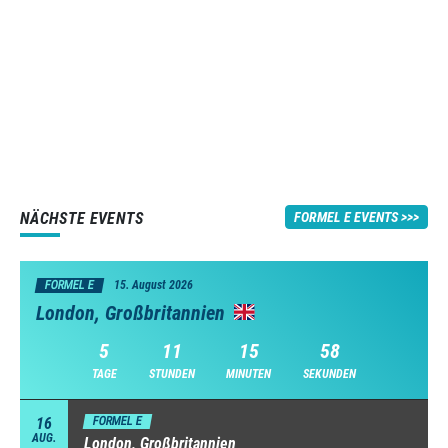
NÄCHSTE EVENTS
FORMEL E EVENTS
FORMEL E
15. August 2026
London, Großbritannien
5
11
15
57
TAGE
STUNDEN
MINUTEN
SEKUNDEN
16
FORMEL E
AUG.
London, Großbritannien