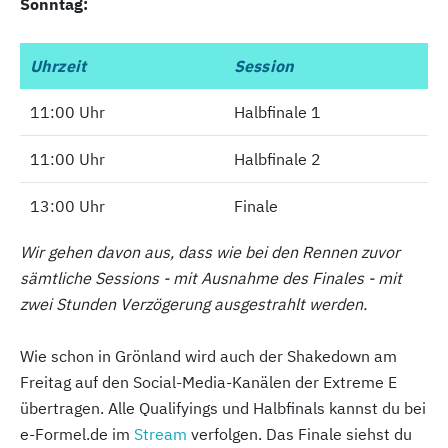
Sonntag:
Uhrzeit
Uhrzeit
Session
11:00 Uhr
11:00 Uhr
Halbfinale 1
11:00 Uhr
11:00 Uhr
Halbfinale 2
13:00 Uhr
13:00 Uhr
Finale
Wir gehen davon aus, dass wie bei den Rennen zuvor
sämtliche Sessions - mit Ausnahme des Finales - mit
zwei Stunden Verzögerung ausgestrahlt werden.
Wie schon in Grönland wird auch der Shakedown am
Freitag auf den Social-Media-Kanälen der Extreme E
übertragen. Alle Qualifyings und Halbfinals kannst du bei
e-Formel.de im
Stream
verfolgen. Das Finale siehst du