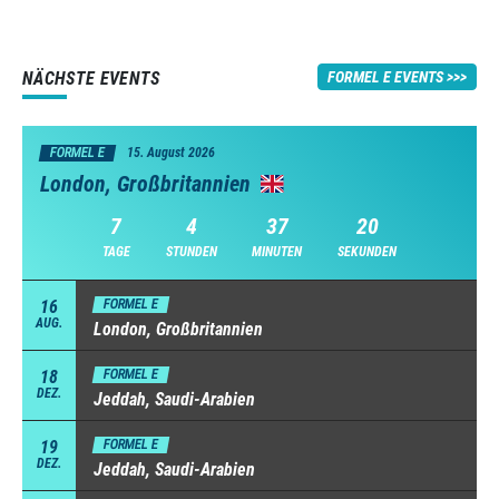
NÄCHSTE EVENTS
FORMEL E EVENTS
FORMEL E
15. August 2026
London, Großbritannien
7
4
37
19
TAGE
STUNDEN
MINUTEN
SEKUNDEN
16
FORMEL E
AUG.
London, Großbritannien
18
FORMEL E
DEZ.
Jeddah, Saudi-Arabien
19
FORMEL E
DEZ.
Jeddah, Saudi-Arabien