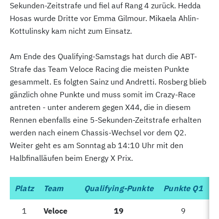
Sekunden-Zeitstrafe und fiel auf Rang 4 zurück. Hedda
Hosas wurde Dritte vor Emma Gilmour. Mikaela Ahlin-
Kottulinsky kam nicht zum Einsatz.
Am Ende des Qualifying-Samstags hat durch die ABT-
Strafe das Team Veloce Racing die meisten Punkte
gesammelt. Es folgten Sainz und Andretti. Rosberg blieb
gänzlich ohne Punkte und muss somit im Crazy-Race
antreten - unter anderem gegen X44, die in diesem
Rennen ebenfalls eine 5-Sekunden-Zeitstrafe erhalten
werden nach einem Chassis-Wechsel vor dem Q2.
Weiter geht es am Sonntag ab 14:10 Uhr mit den
Halbfinalläufen beim Energy X Prix.
Platz
Platz
Team
Qualifying-Punkte
Punkte Q1
P
1
1
Veloce
19
9