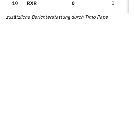
10
10
RXR
0
0
zusätzliche Berichterstattung durch Timo Pape