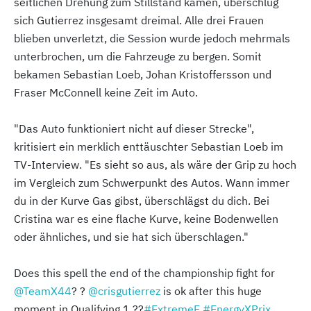
seitlichen Drehung zum Stillstand kamen, überschlug
sich Gutierrez insgesamt dreimal. Alle drei Frauen
blieben unverletzt, die Session wurde jedoch mehrmals
unterbrochen, um die Fahrzeuge zu bergen. Somit
bekamen Sebastian Loeb, Johan Kristoffersson und
Fraser McConnell keine Zeit im Auto.
"Das Auto funktioniert nicht auf dieser Strecke",
kritisiert ein merklich enttäuschter Sebastian Loeb im
TV-Interview. "Es sieht so aus, als wäre der Grip zu hoch
im Vergleich zum Schwerpunkt des Autos. Wann immer
du in der Kurve Gas gibst, überschlägst du dich. Bei
Cristina war es eine flache Kurve, keine Bodenwellen
oder ähnliches, und sie hat sich überschlagen."
Does this spell the end of the championship fight for
@TeamX44
? ?
@crisgutierrez
is ok after this huge
moment in Qualifying 1 ??
#ExtremeE
#EnergyXPrix