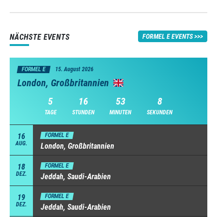
NÄCHSTE EVENTS
FORMEL E EVENTS
FORMEL E
15. August 2026
London, Großbritannien
5
16
53
7
TAGE
STUNDEN
MINUTEN
SEKUNDEN
16
FORMEL E
AUG.
London, Großbritannien
18
FORMEL E
DEZ.
Jeddah, Saudi-Arabien
19
FORMEL E
DEZ.
Jeddah, Saudi-Arabien