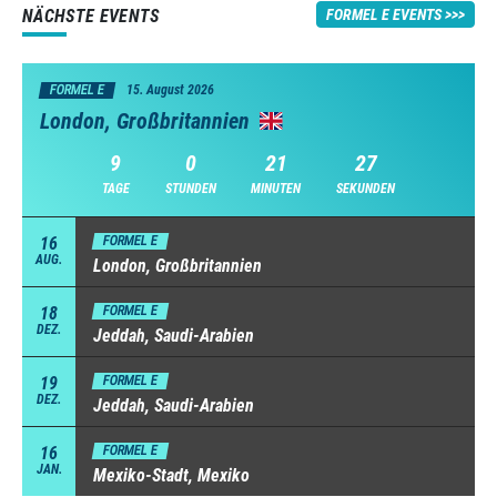
NÄCHSTE EVENTS
FORMEL E EVENTS
FORMEL E
15. August 2026
London, Großbritannien
9
0
21
27
TAGE
STUNDEN
MINUTEN
SEKUNDEN
16
FORMEL E
AUG.
London, Großbritannien
18
FORMEL E
DEZ.
Jeddah, Saudi-Arabien
19
FORMEL E
DEZ.
Jeddah, Saudi-Arabien
16
FORMEL E
JAN.
Mexiko-Stadt, Mexiko