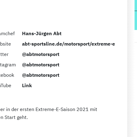
amchef
Hans-Jürgen Abt
bsite
abt-sportsline.de/motorsport/extreme-e
tter
@abtmotorsport
stagram
@abtmotorsport
cebook
@abtmotorsport
uTube
Link
der in der ersten Extreme-E-Saison 2021 mit
n Start geht.