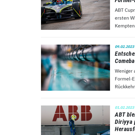
Formel-
ABT Cupr
ersten W
Kemptene
09.02.2023
Entsche
Comebac
Weniger 
Formel-E-
Rückkehr
01.02.2023
ABT ble
Diriyya
Herausf