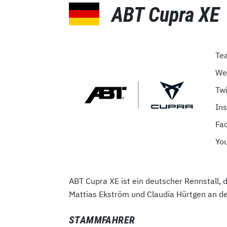
ABT Cupra XE
Te
We
Twi
In
Fa
Yo
ABT Cupra XE ist ein deutscher Rennstall, 
Mattias Ekström und Claudia Hürtgen an de
STAMMFAHRER