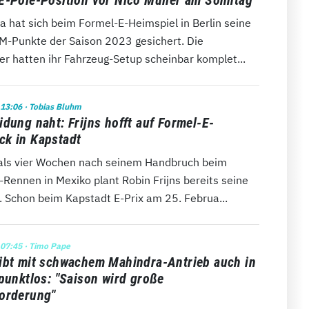
E-Pole-Position vor Nico Müller am Sonntag
a hat sich beim Formel-E-Heimspiel in Berlin seine
M-Punkte der Saison 2023 gesichert. Die
r hatten ihr Fahrzeug-Setup scheinbar komplet...
 13:06
· Tobias Bluhm
idung naht: Frijns hofft auf Formel-E-
k in Kapstadt
als vier Wochen nach seinem Handbruch beim
Rennen in Mexiko plant Robin Frijns bereits seine
. Schon beim Kapstadt E-Prix am 25. Februa...
 07:45
· Timo Pape
ibt mit schwachem Mahindra-Antrieb auch in
 punktlos: "Saison wird große
orderung"