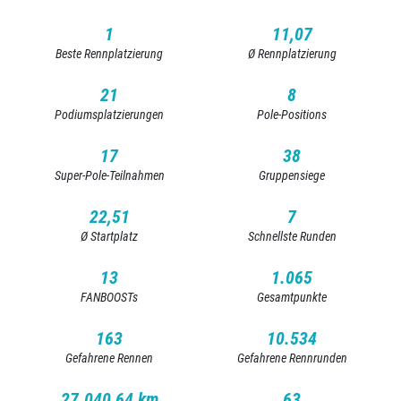
1
11,07
Beste Rennplatzierung
Ø Rennplatzierung
21
8
Podiumsplatzierungen
Pole-Positions
17
38
Super-Pole-Teilnahmen
Gruppensiege
22,51
7
Ø Startplatz
Schnellste Runden
13
1.065
FANBOOSTs
Gesamtpunkte
163
10.534
Gefahrene Rennen
Gefahrene Rennrunden
27.040,64 km
63