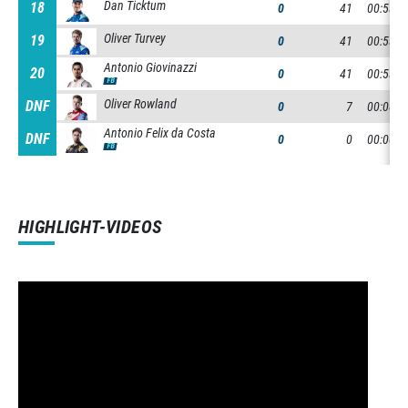
Dan Ticktum
18
18
0
41
00:53:0
Oliver Turvey
19
19
0
41
00:53:0
Antonio Giovinazzi
20
20
0
41
00:53:3
FB
Oliver Rowland
DNF
DNF
0
7
00:08:5
Antonio Felix da Costa
DNF
DNF
0
0
00:00:5
FB
HIGHLIGHT-VIDEOS