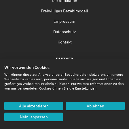
Die Redaktion
Freiwilliges Bezahlmodell
Impressum
Datenschutz
Kontakt
PARTNER
Wir verwenden Cookies
Spacesuit Media
Wir können diese zur Analyse unserer Besucherdaten platzieren, um unsere
Webseite zu verbessern, personalisierte Inhalte anzuzeigen und Ihnen ein
VISION mobility
großartiges Webseiten-Erlebnis zu bieten. Für weitere Informationen zu den
von uns verwendeten Cookies öffnen Sie die Einstellungen.
LifeVERDE
spawntree
Alle akzeptieren
Ablehnen
Nein, anpassen
WERBUNG
Werben auf e-Formel.de