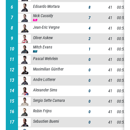
Edoardo Mortara
6
6
8
41
00:52:3
Nick Cassidy
7
7
7
41
00:52:3
FL
Jean-Eric Vergne
8
8
4
41
00:52:3
Oliver Askew
9
9
2
41
00:52:4
Mitch Evans
10
10
1
41
00:52:4
FB
Pascal Wehrlein
11
11
0
41
00:52:4
Maximilian Günther
12
12
0
41
00:52:4
Andre Lotterer
13
13
0
41
00:52:4
Alexander Sims
14
14
0
41
00:52:4
Sergio Sette Camara
15
15
0
41
00:52:5
Robin Frijns
16
16
0
41
00:52:5
Sebastien Buemi
17
17
0
41
00:52:5