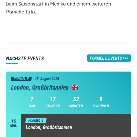
beim Saisonstart in Mexiko und einem weiteren
Porsche-Erfo...
NÄCHSTE EVENTS
FORMEL E EVENTS
FORMEL E
15. August 2026
London, Großbritannien
7
17
52
7
TAGE
STUNDEN
MINUTEN
SEKUNDEN
16
FORMEL E
AUG.
London, Großbritannien