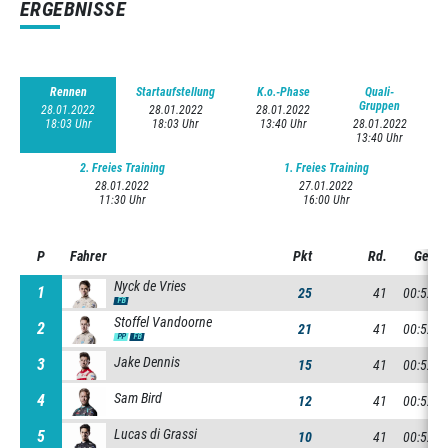
ERGEBNISSE
Rennen
Startaufstellung
K.o.-Phase
Quali-
Gruppen
28.01.2022
28.01.2022
28.01.2022
18:03 Uhr
18:03 Uhr
13:40 Uhr
28.01.2022
13:40 Uhr
2. Freies Training
1. Freies Training
28.01.2022
27.01.2022
11:30 Uhr
16:00 Uhr
P
P
Fahrer
Pkt
Rd.
Gesam
Nyck de Vries
1
1
25
41
00:52:1
FB
Stoffel Vandoorne
2
2
21
41
00:52:1
PP
FB
Jake Dennis
3
3
15
41
00:52:2
Sam Bird
4
4
12
41
00:52:2
Lucas di Grassi
5
5
10
41
00:52:2