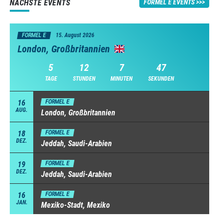
NÄCHSTE EVENTS
FORMEL E EVENTS
FORMEL E
15. August 2026
London, Großbritannien
5
12
7
46
TAGE
STUNDEN
MINUTEN
SEKUNDEN
16
FORMEL E
AUG.
London, Großbritannien
18
FORMEL E
DEZ.
Jeddah, Saudi-Arabien
19
FORMEL E
DEZ.
Jeddah, Saudi-Arabien
16
FORMEL E
JAN.
Mexiko-Stadt, Mexiko