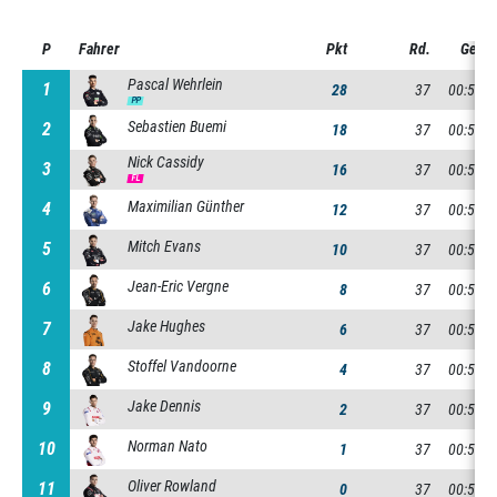
P
P
Fahrer
Pkt
Rd.
Gesam
Pascal Wehrlein
1
1
28
37
00:50:1
PP
Sebastien Buemi
2
2
18
37
00:50:1
Nick Cassidy
3
3
16
37
00:50:1
FL
Maximilian Günther
4
4
12
37
00:50:2
Mitch Evans
5
5
10
37
00:50:2
Jean-Eric Vergne
6
6
8
37
00:50:2
Jake Hughes
7
7
6
37
00:50:2
Stoffel Vandoorne
8
8
4
37
00:50:2
Jake Dennis
9
9
2
37
00:50:3
Norman Nato
10
10
1
37
00:50:3
Oliver Rowland
11
11
0
37
00:50:3