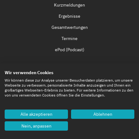
Kurzmeldungen
Ergebnisse
Gesamtwertungen
Termine
ePod (Podcast)
INFOTHEK
Wir verwenden Cookies
Allgemeine Informationen
Wir können diese zur Analyse unserer Besucherdaten platzieren, um unsere
Webseite zu verbessern, personalisierte Inhalte anzuzeigen und Ihnen ein
Technologie
großartiges Webseiten-Erlebnis zu bieten. Für weitere Informationen zu den
von uns verwendeten Cookies öffnen Sie die Einstellungen.
FANBOOST
Rennkalender
Alle akzeptieren
Ablehnen
Kalender-Feeds
Nein, anpassen
Fernsehen & Streaming