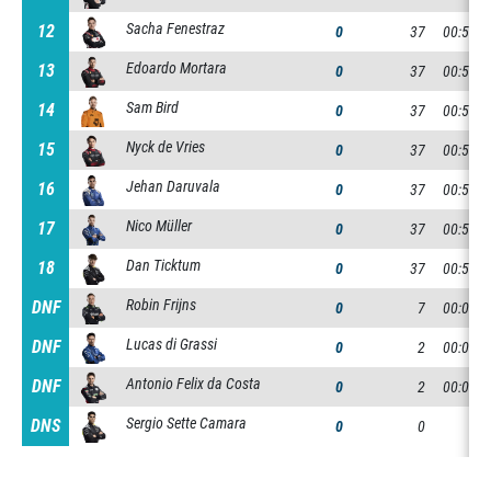
Sacha Fenestraz
12
12
0
37
00:50:3
Edoardo Mortara
13
13
0
37
00:50:3
Sam Bird
14
14
0
37
00:50:3
Nyck de Vries
15
15
0
37
00:50:3
Jehan Daruvala
16
16
0
37
00:50:4
Nico Müller
17
17
0
37
00:50:4
Dan Ticktum
18
18
0
37
00:51:3
Robin Frijns
DNF
DNF
0
7
00:09:0
Lucas di Grassi
DNF
DNF
0
2
00:03:1
Antonio Felix da Costa
DNF
DNF
0
2
00:02:4
Sergio Sette Camara
DNS
DNS
0
0