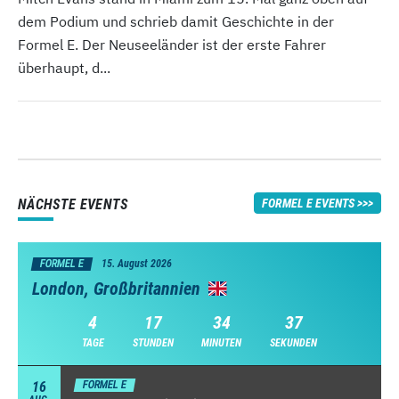
dem Podium und schrieb damit Geschichte in der
Formel E. Der Neuseeländer ist der erste Fahrer
überhaupt, d...
NÄCHSTE EVENTS
FORMEL E EVENTS
FORMEL E
15. August 2026
London, Großbritannien
4
17
34
35
TAGE
STUNDEN
MINUTEN
SEKUNDEN
16
FORMEL E