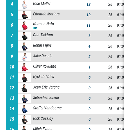
Nico Müller
4
4
12
26
01:04:2
Edoardo Mortara
5
5
10
26
01:04:2
Norman Nato
6
6
11
26
01:04:2
PP
Dan Ticktum
7
7
6
26
01:04:2
Robin Frijns
8
8
4
26
01:04:2
Jake Dennis
9
9
2
26
01:04:3
Oliver Rowland
10
10
1
26
01:04:3
Nyck de Vries
11
11
0
26
01:04:3
Jean-Eric Vergne
12
12
0
26
01:04:3
Sebastien Buemi
13
13
0
26
01:04:3
Stoffel Vandoorne
14
14
0
26
01:04:3
Nick Cassidy
15
15
0
26
01:04:3
Mitch Evans
16
16
0
26
01:04:3