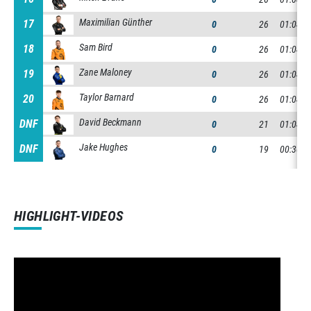
Maximilian Günther
17
17
0
26
01:04:3
Sam Bird
18
18
0
26
01:04:3
Zane Maloney
19
19
0
26
01:04:3
Taylor Barnard
20
20
0
26
01:04:3
David Beckmann
DNF
DNF
0
21
01:04:4
Jake Hughes
DNF
DNF
0
19
00:30:4
HIGHLIGHT-VIDEOS