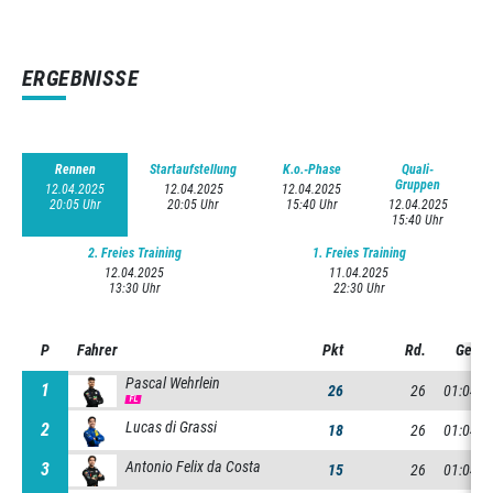
ERGEBNISSE
Rennen
Startaufstellung
K.o.-Phase
Quali-
Gruppen
12.04.2025
12.04.2025
12.04.2025
20:05 Uhr
20:05 Uhr
15:40 Uhr
12.04.2025
15:40 Uhr
2. Freies Training
1. Freies Training
12.04.2025
11.04.2025
13:30 Uhr
22:30 Uhr
P
P
Fahrer
Pkt
Rd.
Gesam
Pascal Wehrlein
1
1
26
26
01:04:1
FL
Lucas di Grassi
2
2
18
26
01:04:2
Antonio Felix da Costa
3
3
15
26
01:04:2