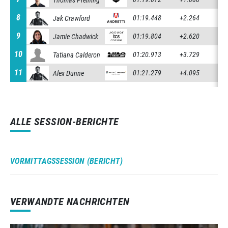
8
8
01:19.448
+2.264
+0.
Jak Crawford
9
9
01:19.804
+2.620
+0.
Jamie Chadwick
10
10
01:20.913
+3.729
+1.
Tatiana Calderon
11
11
01:21.279
+4.095
+0.
Alex Dunne
ALLE SESSION-BERICHTE
VORMITTAGSSESSION (BERICHT)
VERWANDTE NACHRICHTEN