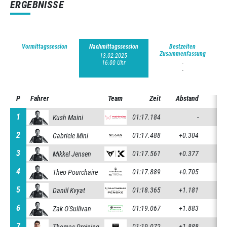
ERGEBNISSE
Vormittagssession
Nachmittagssession
Bestzeiten
Zusammenfassung
13.02.2025
16:00 Uhr
-
-
P
P
Fahrer
Team
Zeit
Abstand
au
1
1
01:17.184
-
Kush Maini
2
2
01:17.488
+0.304
+0.
Gabriele Mini
3
3
01:17.561
+0.377
+0.
Mikkel Jensen
4
4
01:17.889
+0.705
+0.
Theo Pourchaire
5
5
01:18.365
+1.181
+0.
Daniil Kvyat
6
6
01:19.067
+1.883
+0.
Zak O'Sullivan
7
7
01:19.072
+1.888
+0.
Thomas Preining