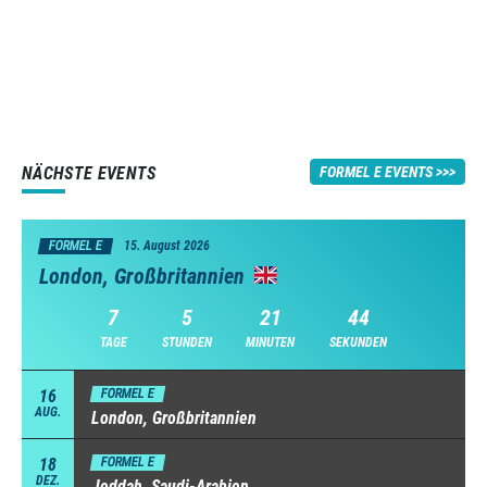
NÄCHSTE EVENTS
FORMEL E EVENTS
FORMEL E
15. August 2026
London, Großbritannien
7
5
21
43
TAGE
STUNDEN
MINUTEN
SEKUNDEN
16
FORMEL E
AUG.
London, Großbritannien
18
FORMEL E
DEZ.
Jeddah, Saudi-Arabien