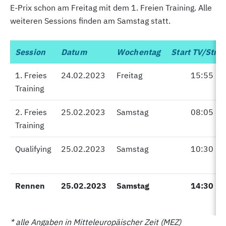
E-Prix schon am Freitag mit dem 1. Freien Training. Alle
weiteren Sessions finden am Samstag statt.
Session
Session
Datum
Wochentag
Start TV/Stre
1. Freies
1. Freies
24.02.2023
Freitag
15:55
Training
Training
2. Freies
2. Freies
25.02.2023
Samstag
08:05
Training
Training
Qualifying
Qualifying
25.02.2023
Samstag
10:30
Rennen
Rennen
25.02.2023
Samstag
14:30
* alle Angaben in Mitteleuropäischer Zeit (MEZ)