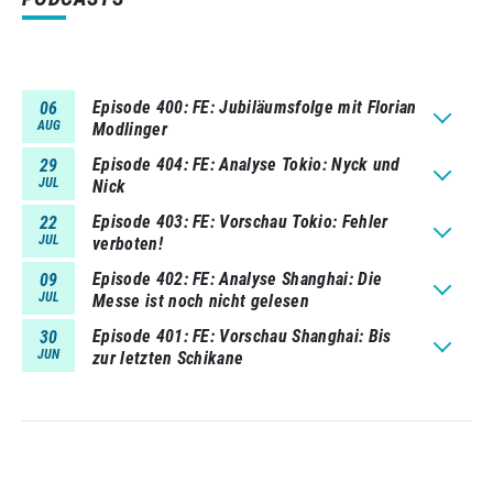
Episode 400
FE: Jubiläumsfolge mit Florian
06
AUG
Modlinger
Episode 404
FE: Analyse Tokio: Nyck und
29
JUL
Nick
Episode 403
FE: Vorschau Tokio: Fehler
22
JUL
verboten!
Episode 402
FE: Analyse Shanghai: Die
09
JUL
Messe ist noch nicht gelesen
Episode 401
FE: Vorschau Shanghai: Bis
30
JUN
zur letzten Schikane