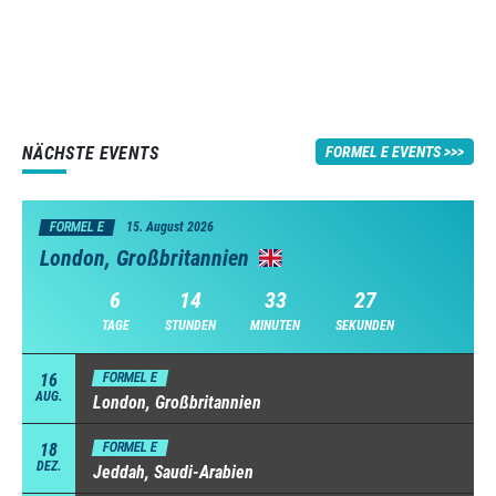
NÄCHSTE EVENTS
FORMEL E EVENTS
FORMEL E
15. August 2026
London, Großbritannien
6
14
33
26
TAGE
STUNDEN
MINUTEN
SEKUNDEN
16
FORMEL E
AUG.
London, Großbritannien
18
FORMEL E
DEZ.
Jeddah, Saudi-Arabien