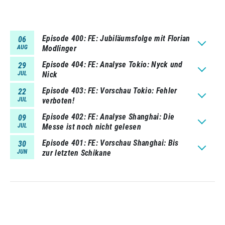
Episode 400
FE: Jubiläumsfolge mit Florian
06
AUG
Modlinger
Episode 404
FE: Analyse Tokio: Nyck und
29
JUL
Nick
Episode 403
FE: Vorschau Tokio: Fehler
22
JUL
verboten!
Episode 402
FE: Analyse Shanghai: Die
09
JUL
Messe ist noch nicht gelesen
Episode 401
FE: Vorschau Shanghai: Bis
30
JUN
zur letzten Schikane