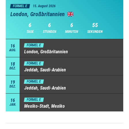
FORMEL E
15. August 2026
London, Großbritannien
6
6
6
54
TAGE
STUNDEN
MINUTEN
SEKUNDEN
16
FORMEL E
AUG.
London, Großbritannien
18
FORMEL E
DEZ.
Jeddah, Saudi-Arabien
19
FORMEL E
DEZ.
Jeddah, Saudi-Arabien
16
FORMEL E
JAN.
Mexiko-Stadt, Mexiko