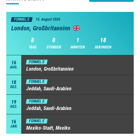
FORMEL E
15. August 2026
London, Großbritannien
8
0
1
18
TAGE
STUNDEN
MINUTEN
SEKUNDEN
16
FORMEL E
AUG.
London, Großbritannien
18
FORMEL E
DEZ.
Jeddah, Saudi-Arabien
19
FORMEL E
DEZ.
Jeddah, Saudi-Arabien
16
FORMEL E
JAN.
Mexiko-Stadt, Mexiko