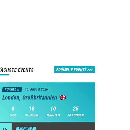
NÄCHSTE EVENTS
FORMEL E EVENTS
FORMEL E
15. August 2026
London, Großbritannien
8
18
10
24
TAGE
STUNDEN
MINUTEN
SEKUNDEN
16
FORMEL E