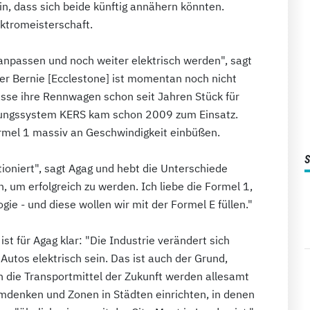
n, dass sich beide künftig annähern könnten.
ektromeisterschaft.
anpassen und noch weiter elektrisch werden", sagt
ber Bernie [Ecclestone] ist momentan noch nicht
lasse ihre Rennwagen schon seit Jahren Stück für
innungssystem KERS kam schon 2009 zum Einsatz.
rmel 1 massiv an Geschwindigkeit einbüßen.
tioniert", sagt Agag und hebt die Unterschiede
, um erfolgreich zu werden. Ich liebe die Formel 1,
gie - und diese wollen wir mit der Formel E füllen."
st für Agag klar: "Die Industrie verändert sich
 Autos elektrisch sein. Das ist auch der Grund,
n die Transportmittel der Zukunft werden allesamt
umdenken und Zonen in Städten einrichten, in denen