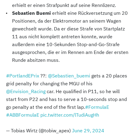
erhielt er einen Strafpunkt auf seine Rennlizenz.
Sebastien Buemi
erhielt eine Rückversetzung um 20
Positionen, da der Elektromotor an seinem Wagen
gewechselt wurde. Da er diese Strafe von Startplatz
11 aus nicht komplett antreten konnte, wurde
außerdem eine 10-Sekunden Stop-and-Go-Strafe
ausgesprochen, die er im Rennen am Ende der ersten
Runde absitzen muss.
#PortlandEPrix
??:
@Sebastien_buemi
gets a 20 places
grid penalty for changing the MGU of his
@Envision_Racing
car. He qualified in P11, so he will
start from P22 and has to serve a 10-seconds stop and
go penalty at the end of the first lap.
#FormulaE
#ABBFormulaE
pic.twitter.com/lTudiAugHh
— Tobias Wirtz (@tobiw_apex)
June 29, 2024