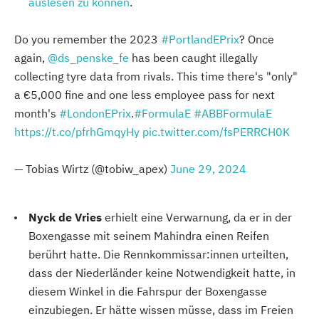
auslesen zu können
.
Do you remember the 2023
#PortlandEPrix
? Once
again,
@ds_penske_fe
has been caught illegally
collecting tyre data from rivals. This time there's "only"
a €5,000 fine and one less employee pass for next
month's
#LondonEPrix
.
#FormulaE
#ABBFormulaE
https://t.co/pfrhGmqyHy
pic.twitter.com/fsPERRCH0K
— Tobias Wirtz (@tobiw_apex)
June 29, 2024
Nyck de Vries
erhielt eine Verwarnung, da er in der
Boxengasse mit seinem Mahindra einen Reifen
berührt hatte. Die Rennkommissar:innen urteilten,
dass der Niederländer keine Notwendigkeit hatte, in
diesem Winkel in die Fahrspur der Boxengasse
einzubiegen. Er hätte wissen müsse, dass im Freien