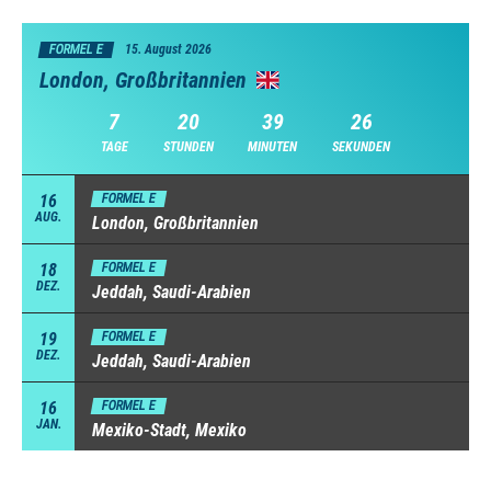
FORMEL E
15. August 2026
London, Großbritannien
7
20
39
25
TAGE
STUNDEN
MINUTEN
SEKUNDEN
16
FORMEL E
AUG.
London, Großbritannien
18
FORMEL E
DEZ.
Jeddah, Saudi-Arabien
19
FORMEL E
DEZ.
Jeddah, Saudi-Arabien
16
FORMEL E
JAN.
Mexiko-Stadt, Mexiko