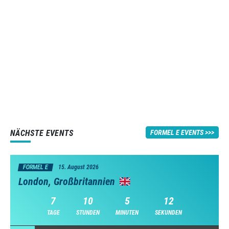
NÄCHSTE EVENTS
FORMEL E EVENTS
FORMEL E
15. August 2026
London, Großbritannien
7
10
5
11
TAGE
STUNDEN
MINUTEN
SEKUNDEN