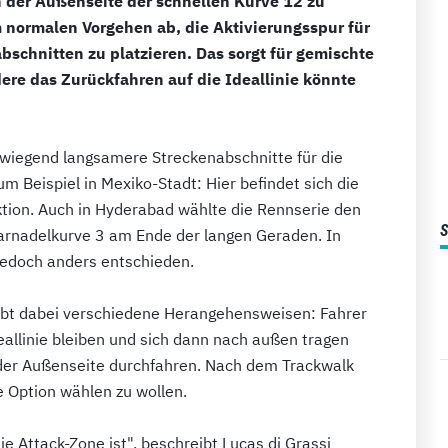
n der Außenseite der schnellen Kurve 12 zu
m normalen Vorgehen ab, die Aktivierungsspur für
schnitten zu platzieren. Das sorgt für gemischte
ere das Zurückfahren auf die Ideallinie könnte
rwiegend langsamere Streckenabschnitte für die
m Beispiel in Mexiko-Stadt: Hier befindet sich die
ktion. Auch in Hyderabad wählte die Rennserie den
arnadelkurve 3 am Ende der langen Geraden. In
jedoch anders entschieden.
aubt dabei verschiedene Herangehensweisen: Fahrer
allinie bleiben und sich dann nach außen tragen
 der Außenseite durchfahren. Nach dem Trackwalk
e Option wählen zu wollen.
ie Attack-Zone ist", beschreibt Lucas di Grassi