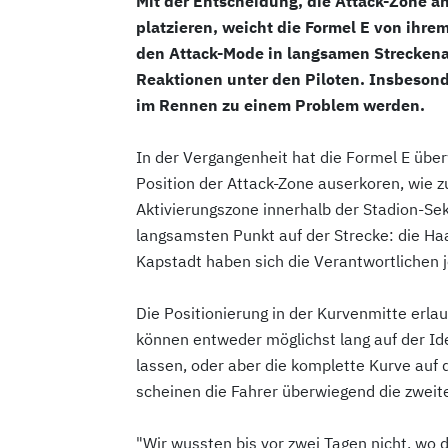
Mit der Entscheidung, die Attack-Zone a
platzieren, weicht die Formel E von ihre
den Attack-Mode in langsamen Streckenab
Reaktionen unter den Piloten. Insbesond
im Rennen zu einem Problem werden.
In der Vergangenheit hat die Formel E übe
Position der Attack-Zone auserkoren, wie zu
Aktivierungszone innerhalb der Stadion-Se
langsamsten Punkt auf der Strecke: die Ha
Kapstadt haben sich die Verantwortlichen 
Die Positionierung in der Kurvenmitte erl
können entweder möglichst lang auf der Ide
lassen, oder aber die komplette Kurve auf
scheinen die Fahrer überwiegend die zweit
"Wir wussten bis vor zwei Tagen nicht, wo d