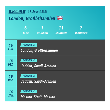
FORMEL E
15. August 2026
London, Großbritannien
6
1
11
7
TAGE
STUNDEN
MINUTEN
SEKUNDEN
16
FORMEL E
AUG.
London, Großbritannien
18
FORMEL E
DEZ.
Jeddah, Saudi-Arabien
19
FORMEL E
DEZ.
Jeddah, Saudi-Arabien
16
FORMEL E
JAN.
Mexiko-Stadt, Mexiko