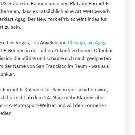
e US-Städte im Rennen um einen Platz im Formel-E-
te betonen, dass es tatsächlich eine Art Wettbewerb
erklärt Agag. Der New York ePrix scheint indes für
t zu sein.
re Las Vegas, Los Angeles und
Chicago, wo Agag
l-E-Rennen in der nahen Zukunft zu haben. Offenbar
sion die Städte und schaute sich nach geeigneten
em der Name von San Francisco im Raum - was aus
 unklar.
 Formel-E-Kalender für Saison vier schaffen wird,
ich herrscht ab dem 24. März mehr Klarheit über
er FIA-Motorsport-Weltrat und will den Formel-E-
ießen.