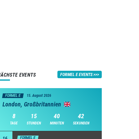
NÄCHSTE EVENTS
FORMEL E EVENTS
FORMEL E
15. August 2026
London, Großbritannien
8
15
40
42
TAGE
STUNDEN
MINUTEN
SEKUNDEN
16
FORMEL E