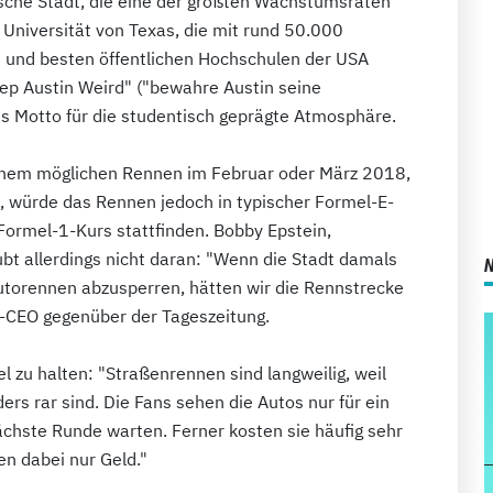
ische Stadt, die eine der größten Wachstumsraten
 Universität von Texas, die mit rund 50.000
und besten öffentlichen Hochschulen der USA
eep Austin Weird" ("bewahre Austin seine
des Motto für die studentisch geprägte Atmosphäre.
n einem möglichen Rennen im Februar oder März 2018,
n, würde das Rennen jedoch in typischer Formel-E-
Formel-1-Kurs stattfinden. Bobby Epstein,
bt allerdings nicht daran: "Wenn die Stadt damals
Autorennen abzusperren, hätten wir die Rennstrecke
A-CEO gegenüber der Tageszeitung.
l zu halten: "Straßenrennen sind langweilig, weil
s rar sind. Die Fans sehen die Autos nur für ein
chste Runde warten. Ferner kosten sie häufig sehr
en dabei nur Geld."