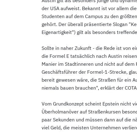
Austin gilt als besonders junge und dynam
der USA aufweist. Bekannt ist vor allem die
Studenten auf dem Campus zu den größten 
gehört. Der überall präsentierte Slogan "K
Eigenartigkeit") gilt als besonders treffen
Sollte in naher Zukunft - die Rede ist vo
die Formel E tatsächlich nach Austin reise
Manier im Stadtinneren und nicht auf dem 
Geschäftsführer der Formel-1-Strecke, glau
bereit gewesen wäre, die Straßen für ein 
niemals bauen brauchen", erklärt der COT
Vom Grundkonzept scheint Epstein nicht vie
Überholmanöver auf Straßenkursen besonder
paar Sekunden und müssen dann auf die nä
viel Geld, die meisten Unternehmen verlier