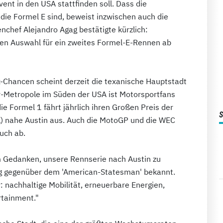
ent in den USA stattfinden soll. Dass die
 die Formel E sind, beweist inzwischen auch die
chef Alejandro Agag bestätigte kürzlich:
ren Auswahl für ein zweites Formel-E-Rennen ab
x-Chancen scheint derzeit die texanische Hauptstadt
er-Metropole im Süden der USA ist Motorsportfans
die Formel 1 fährt jährlich ihren Großen Preis der
A) nahe Austin aus. Auch die MotoGP und die WEC
uch ab.
em Gedanken, unsere Rennserie nach Austin zu
gag gegenüber dem 'American-Statesman' bekannt.
r: nachhaltige Mobilität, erneuerbare Energien,
rtainment."