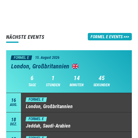
NÄCHSTE EVENTS
FORMEL E EVENTS
FORMEL E
15. August 2026
London, Großbritannien
6
1
14
44
TAGE
STUNDEN
MINUTEN
SEKUNDEN
16
FORMEL E
AUG.
London, Großbritannien
18
FORMEL E
DEZ.
Jeddah, Saudi-Arabien