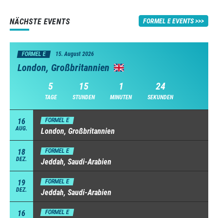
NÄCHSTE EVENTS
FORMEL E EVENTS
FORMEL E
15. August 2026
London, Großbritannien
5
15
1
24
TAGE
STUNDEN
MINUTEN
SEKUNDEN
16
FORMEL E
AUG.
London, Großbritannien
18
FORMEL E
DEZ.
Jeddah, Saudi-Arabien
19
FORMEL E
DEZ.
Jeddah, Saudi-Arabien
16
FORMEL E