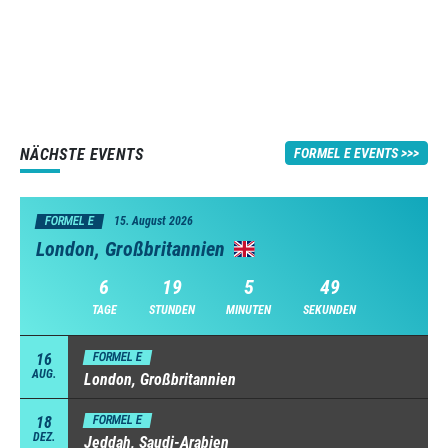
NÄCHSTE EVENTS
FORMEL E EVENTS
FORMEL E
15. August 2026
London, Großbritannien
6
19
5
48
TAGE
STUNDEN
MINUTEN
SEKUNDEN
16
FORMEL E
AUG.
London, Großbritannien
18
FORMEL E
DEZ.
Jeddah, Saudi-Arabien