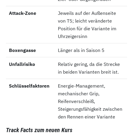
Attack-Zone
Attack-Zone
Jeweils auf der Außenseite
von T5; leicht veränderte
Position für die Variante im
Uhrzeigersinn
Boxengasse
Boxengasse
Länger als in Saison 5
Unfallrisiko
Unfallrisiko
Relativ gering, da die Strecke
in beiden Varianten breit ist.
Schlüsselfaktoren
Schlüsselfaktoren
Energie-Management,
mechanischer Grip,
Reifenverschleiß,
Steigerungsfähigkeit zwischen
den Rennen einer Variante
Track Facts zum neuen Kurs