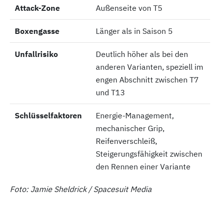
Attack-Zone
Attack-Zone
Außenseite von T5
Boxengasse
Boxengasse
Länger als in Saison 5
Unfallrisiko
Unfallrisiko
Deutlich höher als bei den
anderen Varianten, speziell im
engen Abschnitt zwischen T7
und T13
Schlüsselfaktoren
Schlüsselfaktoren
Energie-Management,
mechanischer Grip,
Reifenverschleiß,
Steigerungsfähigkeit zwischen
den Rennen einer Variante
Foto: Jamie Sheldrick / Spacesuit Media