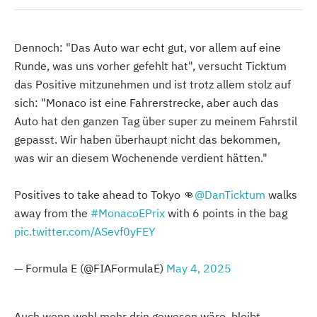
Dennoch: "Das Auto war echt gut, vor allem auf eine
Runde, was uns vorher gefehlt hat", versucht Ticktum
das Positive mitzunehmen und ist trotz allem stolz auf
sich: "Monaco ist eine Fahrerstrecke, aber auch das
Auto hat den ganzen Tag über super zu meinem Fahrstil
gepasst. Wir haben überhaupt nicht das bekommen,
was wir an diesem Wochenende verdient hätten."
Positives to take ahead to Tokyo 👊
@DanTicktum
walks
away from the
#MonacoEPrix
with 6 points in the bag
pic.twitter.com/ASevf0yFEY
— Formula E (@FIAFormulaE)
May 4, 2025
Auch wenn wohl mehr drin gewesen wäre, bleibt