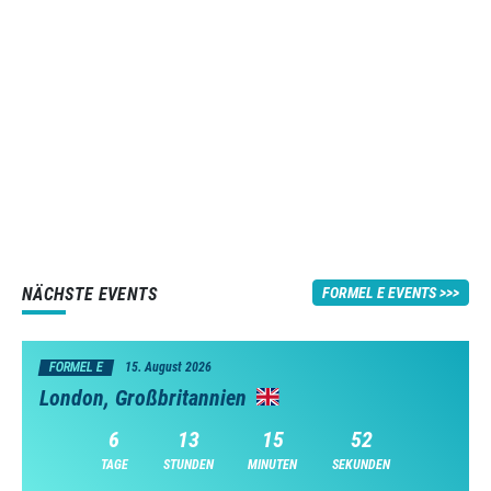
NÄCHSTE EVENTS
FORMEL E EVENTS
FORMEL E
15. August 2026
London, Großbritannien
6
13
15
51
TAGE
STUNDEN
MINUTEN
SEKUNDEN