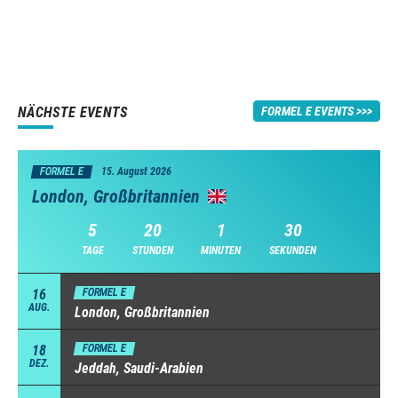
NÄCHSTE EVENTS
FORMEL E EVENTS
FORMEL E
15. August 2026
London, Großbritannien
5
20
1
29
TAGE
STUNDEN
MINUTEN
SEKUNDEN
16
FORMEL E
AUG.
London, Großbritannien
18
FORMEL E
DEZ.
Jeddah, Saudi-Arabien