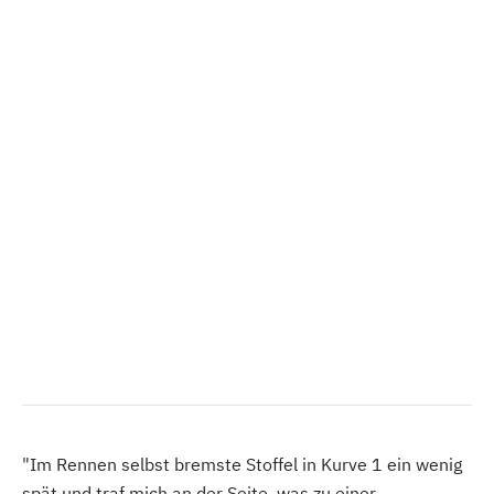
"Im Rennen selbst bremste Stoffel in Kurve 1 ein wenig
spät und traf mich an der Seite, was zu einer