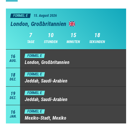
FORMEL E
15. August 2026
London, Großbritannien
7
10
15
17
TAGE
STUNDEN
MINUTEN
SEKUNDEN
16
FORMEL E
AUG.
London, Großbritannien
18
FORMEL E
DEZ.
Jeddah, Saudi-Arabien
19
FORMEL E
DEZ.
Jeddah, Saudi-Arabien
16
FORMEL E
JAN.
Mexiko-Stadt, Mexiko