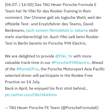
[06.07. | 16:00] Das TAG Heuer Porsche Formula E
Team hat Ye Yifei für das Rookie-Training in Rom
nominiert. Der Chinese galt als logische Wahl, weil der
offizielle Test- und Ersatzfahrer des Teams, David
Beckmann,
nach seinem Renndebüt in Jakarta
nicht
mehr startberechtigt ist. Auch Yifei saß beim Rookie-
Test in Berlin bereits im Porsche 99X Electric.
We are delighted to provide
@Yifei_Ye
with more
valuable track time in our
#Porsche99XElectric
. Ahead
of the
#RomeEPrix
, the Porsche Motorsport Asia Pacific
selected driver will participate in the Rookie Free
Practice on 14 July.
Back in April, he enjoyed his first stint behind…
pic.twitter.com/ObUJ4xHmtv
— TAG Heuer Porsche FE Team (@PorscheFormulaE)