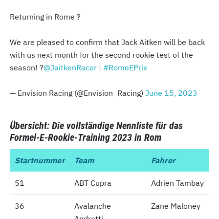
Returning in Rome ?
We are pleased to confirm that Jack Aitken will be back
with us next month for the second rookie test of the
season! ?
@JaitkenRacer
|
#RomeEPrix
— Envision Racing (@Envision_Racing)
June 15, 2023
Übersicht: Die vollständige Nennliste für das
Formel-E-Rookie-Training 2023 in Rom
Startnummer
Startnummer
Team
Fahrer
51
51
ABT Cupra
Adrien Tambay
36
36
Avalanche
Zane Maloney
Andretti