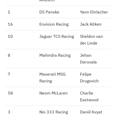
1
1
DS Penske
Yann Ehrlacher
16
16
Envision Racing
Jack Aitken
10
10
Jaguar TCS Racing
Sheldon van
der Linde
8
8
Mahindra Racing
Jehan
Daruvala
7
7
Maserati MSG
Felipe
Racing
Drugovich
58
58
Neom McLaren
Charlie
Eastwood
3
3
Nio 333 Racing
Daniil Kvyat