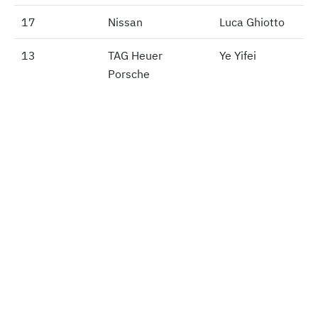
17
17
Nissan
Luca Ghiotto
13
13
TAG Heuer
Ye Yifei
Porsche