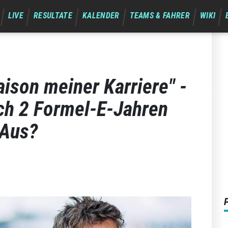
LIVE
RESULTATE
KALENDER
TEAMS & FAHRER
WIKI
aison meiner Karriere" -
ch 2 Formel-E-Jahren
 Aus?