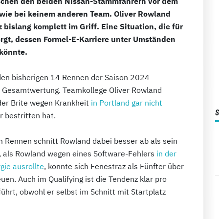
ischen den beiden Nissan-Stammfahrern vor dem
 wie bei keinem anderen Team. Oliver Rowland
bislang komplett im Griff. Eine Situation, die für
orgt, dessen Formel-E-Karriere unter Umständen
könnte.
den bisherigen 14 Rennen der Saison 2024
er Gesamtwertung. Teamkollege Oliver Rowland
er Brite wegen Krankheit
in Portland gar nicht
 bestritten hat.
dem Rennen schnitt Rowland dabei besser ab als sein
, als Rowland wegen eines Software-Fehlers
in der
gie ausrollte
, konnte sich Fenestraz als Fünfter über
en. Auch im Qualifying ist die Tendenz klar pro
ührt, obwohl er selbst im Schnitt mit Startplatz