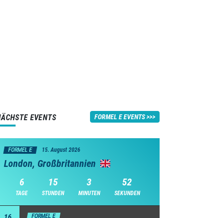
NÄCHSTE EVENTS
FORMEL E EVENTS
FORMEL E
15. August 2026
London, Großbritannien
6
15
3
51
TAGE
STUNDEN
MINUTEN
SEKUNDEN
16
FORMEL E