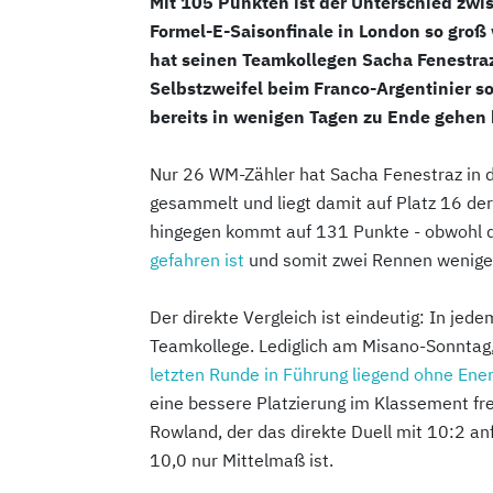
Mit 105 Punkten ist der Unterschied zw
Formel-E-Saisonfinale in London so groß
hat seinen Teamkollegen Sacha Fenestraz 
Selbstzweifel beim Franco-Argentinier s
bereits in wenigen Tagen zu Ende gehen 
Nur 26 WM-Zähler hat Sacha Fenestraz in 
gesammelt und liegt damit auf Platz 16 d
hingegen kommt auf 131 Punkte - obwohl d
gefahren ist
und somit zwei Rennen weniger
Der direkte Vergleich ist eindeutig: In je
Teamkollege. Lediglich am Misano-Sonntag
letzten Runde in Führung liegend ohne Ener
eine bessere Platzierung im Klassement freu
Rowland, der das direkte Duell mit 10:2 anf
10,0 nur Mittelmaß ist.