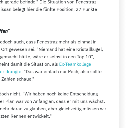
 gerade befinde." Die Situation von Fenestraz
ssan belegt hier die fünfte Position, 27 Punkte
ffen"
doch auch, dass Fenestraz mehr als einmal in
 Ort gewesen sei. "Niemand hat eine Kristallkugel,
gemacht hätte, wäre er selbst in den Top 10",
eint damit die Situation, als
Ex-Teamkollege
er drängte
. "Das war einfach nur Pech, also sollte
e Zahlen schaue."
jedoch nicht. "Wir haben noch keine Entscheidung
der Plan war von Anfang an, dass er mit uns wächst.
ehr daran zu glauben, aber gleichzeitig müssen wir
tzten Rennen entwickelt."